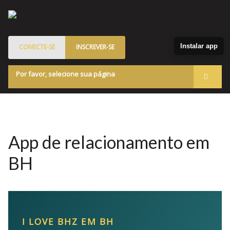
Instalar app
CONECTE-SE
INSCREVER-SE
Por favor, selecione sua página
Acessar
Membros
Quem Somos
App de relacionamento em
Programa de Patrocinados
BH
Marketplace
Blog
I LOVE BHZ EM BH