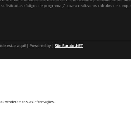
sofisticados códigos de programação para realizar os cálculos de compat
ode estar aqui! | Powered by |
Site Barato .NET
 ou venderemos suas informações.