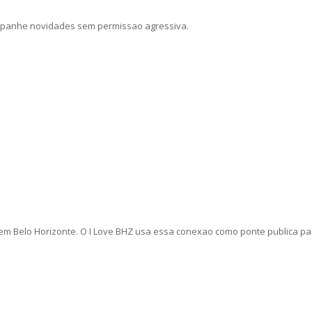
companhe novidades sem permissao agressiva.
.
em Belo Horizonte. O I Love BHZ usa essa conexao como ponte publica para