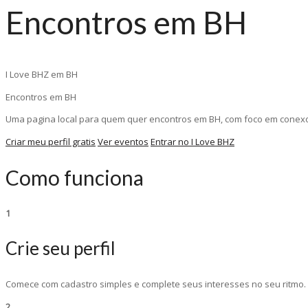
Encontros em BH
I Love BHZ em BH
Encontros em BH
Uma pagina local para quem quer encontros em BH, com foco em conexoes
Criar meu perfil gratis
Ver eventos
Entrar no I Love BHZ
Como funciona
1
Crie seu perfil
Comece com cadastro simples e complete seus interesses no seu ritmo.
2