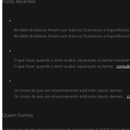
Posts Recentes
BH Além do Básico: Roteiro por Bairros Charmosos e Experiências
BH Além do Básico: Roteiro por Bairros Charmosos e Experiências.
O que fazer quando o amor acaba: separação ou tentar novame
O que fazer quando o amor acaba: separação ou tentar...
consult
Os sinais de que um relacionamento está indo rápido demais.
Os sinais de que um relacionamento está indo rápido demais....
c
Quem Somos
I Love é um site de relacionamentos de propriedade da RASB Consultori