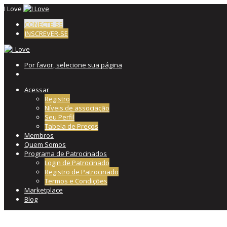
I Love
CONECTE-SE
INSCREVER-SE
Por favor, selecione sua página
Acessar
Registro
Níveis de associação
Seu Perfil
Tabela de Preços
Membros
Quem Somos
Programa de Patrocinados
Login de Patrocinado
Registro de Patrocinado
Termos e Condições
Marketplace
Blog