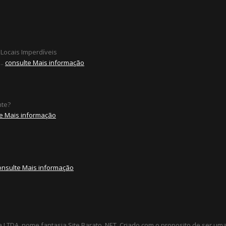
 Locais Imperdíveis
..
consulte Mais informação
nte?
e Mais informação
onsulte Mais informação
a LTDA, nome fantasia Site Barato .NET. Criado com o proposito de ser u