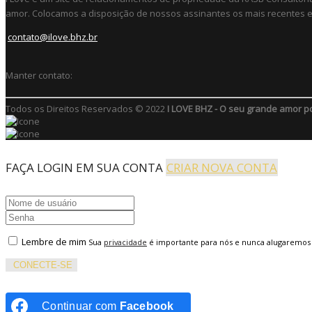
amor. Colocamos a disposição de nossos assinantes os mais recentes e 
contato@ilove.bhz.br
Manter contato:
Todos os Direitos Reservados © 2022
I LOVE BHZ - O seu grande amor p
FAÇA LOGIN EM SUA CONTA
CRIAR NOVA CONTA
Lembre de mim
Sua
privacidade
é importante para nós e nunca alugaremos
CONECTE-SE
Continuar com
Facebook