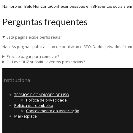
Namoro em Belo Horizonte
Conhecer pessoas em BH
Eventos sociais em
Perguntas frequentes
Esta pagina exibe perfis reais?
Nao. As paginas publicas sao de aquisicao e SEO. Dados privados ficam 
Preciso pagar para comecar?
O I Love BHZ substitui eventos presenciais?
Institucional
TERMOS E CONDIÇÕES DE USO
Política de privacidade
Política de reembolso
Cancelamento da associação
Marketplace