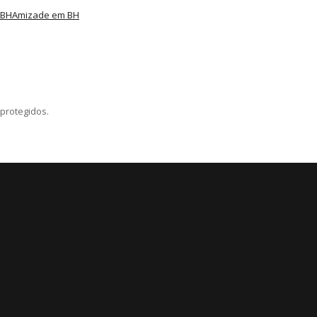
 BH
Amizade em BH
protegidos.