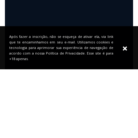
Após fazer a inscrição, não se esqueça de ativar ela, via link
que te encaminhamos em seu e-mail. Utilizamos cookies e
tecnologia para aprimorar sua experiência de navegação de
acordo com a nossa Política de Privacidade. Esse site é para
+18 apenas.