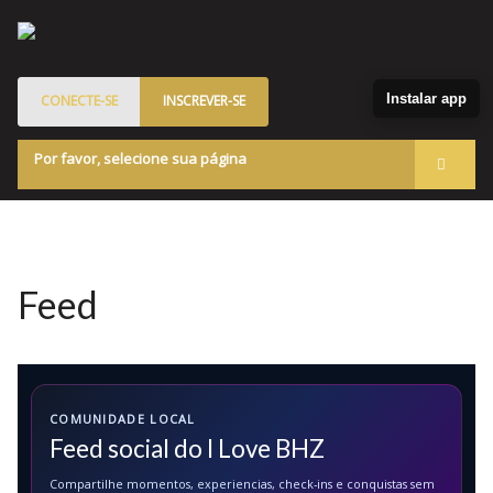
Instalar app
CONECTE-SE
INSCREVER-SE
Por favor, selecione sua página
Acessar
Membros
Quem Somos
Feed
Programa de Patrocinados
Marketplace
Blog
COMUNIDADE LOCAL
Feed social do I Love BHZ
Compartilhe momentos, experiencias, check-ins e conquistas sem