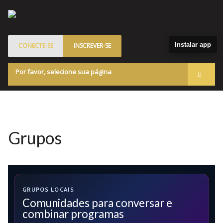
Instalar app
CONECTE-SE
INSCREVER-SE
Por favor, selecione sua página
Acessar
Membros
Quem Somos
Grupos
Programa de Patrocinados
Marketplace
Blog
GRUPOS LOCAIS
Comunidades para conversar e
combinar programas