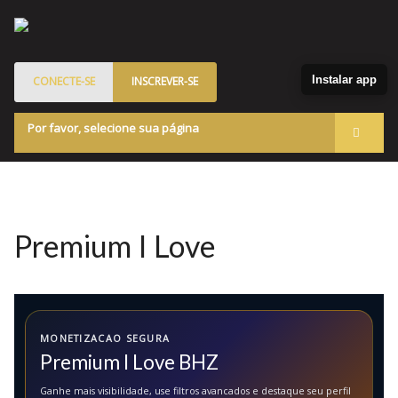
Instalar app
CONECTE-SE
INSCREVER-SE
Por favor, selecione sua página
Acessar
Membros
Quem Somos
Premium I Love
Programa de Patrocinados
Marketplace
Blog
MONETIZACAO SEGURA
Premium I Love BHZ
Ganhe mais visibilidade, use filtros avancados e destaque seu perfil