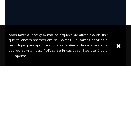
Após fazer a inscrição, não se esqueça de ativar ela, via link
que te encaminhamos em seu e-mail. Utilizamos cookies e
tecnologia para aprimorar sua experiência de navegação de
acordo com a nossa Política de Privacidade. Esse site é para
+18 apenas.