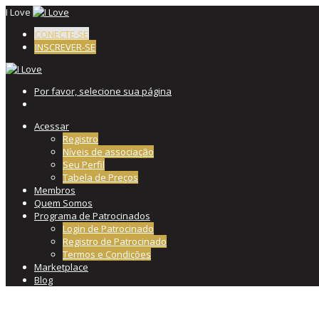
I Love
CONECTE-SE
INSCREVER-SE
Por favor, selecione sua página
Acessar
Registro
Níveis de associação
Seu Perfil
Tabela de Preços
Membros
Quem Somos
Programa de Patrocinados
Login de Patrocinado
Registro de Patrocinado
Termos e Condições
Marketplace
Blog