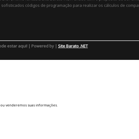
sofisticados códigos de programação para realizar os cálculos de compat
ode estar aqui! | Powered by |
Site Barato .NET
 ou venderemos suas informações.