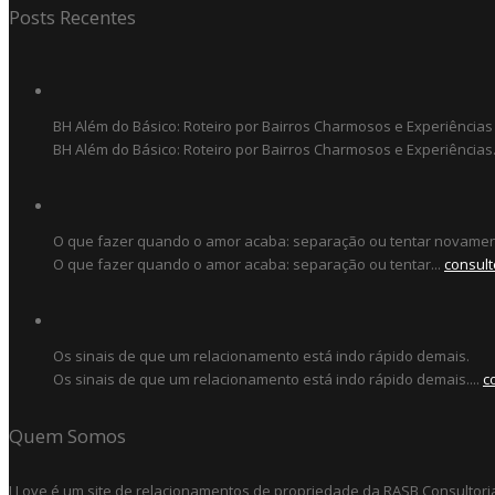
Posts Recentes
BH Além do Básico: Roteiro por Bairros Charmosos e Experiências
BH Além do Básico: Roteiro por Bairros Charmosos e Experiências.
O que fazer quando o amor acaba: separação ou tentar novame
O que fazer quando o amor acaba: separação ou tentar...
consult
Os sinais de que um relacionamento está indo rápido demais.
Os sinais de que um relacionamento está indo rápido demais....
c
Quem Somos
I Love é um site de relacionamentos de propriedade da RASB Consultori