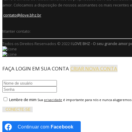
amor. Colocamos a disposição de nossos assinantes os mais recentes e 
contato@ilove.bhz.br
Manter contato:
Todos os Direitos Reservados © 2022
I LOVE BHZ - O seu grande amor p
FAÇA LOGIN EM SUA CONTA
CRIAR NOVA CONTA
Lembre de mim
Sua
privacidade
é importante para nós e nunca alugaremos
CONECTE-SE
Continuar com
Facebook