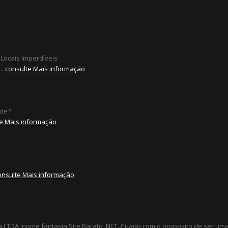
 Locais Imperdíveis
..
consulte Mais informação
nte?
e Mais informação
onsulte Mais informação
a LTDA, nome fantasia Site Barato .NET. Criado com o proposito de ser u