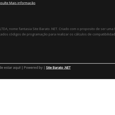
nsulte Mais informação
LTDA, nome fantasia Site Barato .NET. Criado com o proposito de ser uma
ados códigos de programação para realizar os cálculos de compatibilidad
de estar aqui! | Powered by |
Site Barato .NET