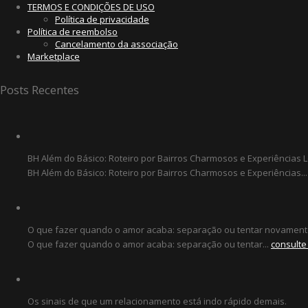
TERMOS E CONDIÇÕES DE USO
Política de privacidade
Política de reembolso
Cancelamento da associação
Marketplace
Posts Recentes
BH Além do Básico: Roteiro por Bairros Charmosos e Experiências L
BH Além do Básico: Roteiro por Bairros Charmosos e Experiências...
O que fazer quando o amor acaba: separação ou tentar novament
O que fazer quando o amor acaba: separação ou tentar...
consulte
Os sinais de que um relacionamento está indo rápido demais.