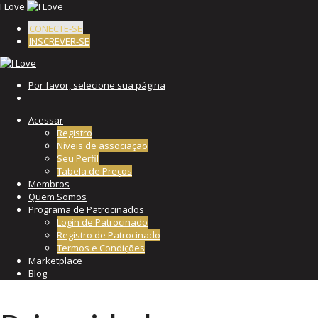
I Love
CONECTE-SE
INSCREVER-SE
Por favor, selecione sua página
Acessar
Registro
Níveis de associação
Seu Perfil
Tabela de Preços
Membros
Quem Somos
Programa de Patrocinados
Login de Patrocinado
Registro de Patrocinado
Termos e Condições
Marketplace
Blog