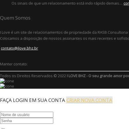
Os sinais de que um relacionamento está indo rápido demais....
co
Quem Somos
I Love é um site de relacionamentos de propriedade da RASB Consultoria 
Colocamos a disposição de nossos assinantes os mais recentes e sofistic
contato@ilove.bhz.br
Manter contato:
Todos os Direitos Reservados © 2022
I LOVE BHZ - O seu grande amor po
FAÇA LOGIN EM SUA CONTA
CRIAR NOVA CONTA