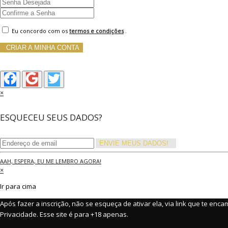
Eu concordo com os
termos e condições
.
CRIAR A MINHA CONTA
×
ESQUECEU SEUS DADOS?
ENVIE MEUS DADOS!
AAH, ESPERA, EU ME LEMBRO AGORA!
×
Ir para cima
Após fazer a inscrição, não se esqueça de ativar ela, via link que te en
Privacidade. Esse site é para +18 apenas.