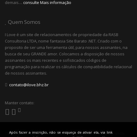
demais....
consulte Mais informação
Quem Somos
I Love é um site de relacionamentos de propriedade da RASB
Consultoria LTDA, nome fantasia Site Barato .NET. Criado com o
proposito de ser uma ferramenta útil, para nossos assinantes, na
busca de seu GRANDE amor. Colocamos a disposição de nossos
assinantes os mais recentes e sofisticados códigos de
programação para realizar os cálculos de compatibilidade relacional
de nossos assinantes.
contato@ilove.bhz.br
Manter contato:
Após fazer a inscrição, não se esqueça de ativar ela, via link
Todos os Direitos Reservados © 2022
I LOVE BHZ - O seu grande