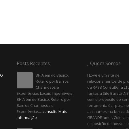
Posts Recentes
Quem Somos
SO
BH Além do Básico:
I Love é um site de
Roteiro por Bairros
relacionamentos de pr
Charmosos e
da RASB Consultoria L
Experiências Locais Imperdíveis
fantasia Site Barato .NE
BH Além do Básico: Roteiro por
com o proposito de ser
Bairros Charmosos e
ferramenta útil, para n
Experiências...
consulte Mais
assinantes, na busca d
informação
GRANDE amor. Colocam
disposição de nossos a