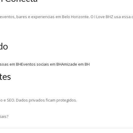
, eventos, bares e experiencias em Belo Horizonte. O I Love BHZ usa essa
do
soas em BH
Eventos sociais em BH
Amizade em BH
tes
ao e SEO. Dados privados ficam protegidos.
iais?