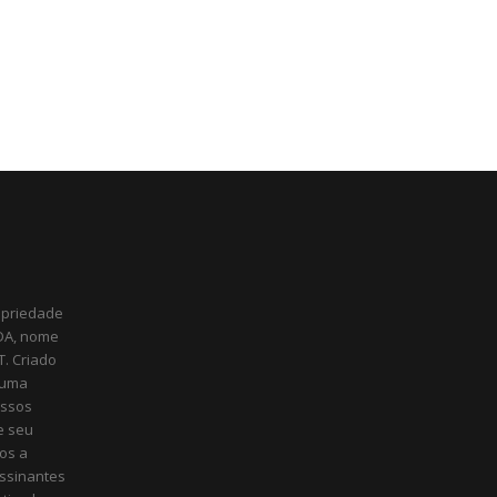
opriedade
TDA, nome
T. Criado
 uma
ossos
e seu
os a
ssinantes