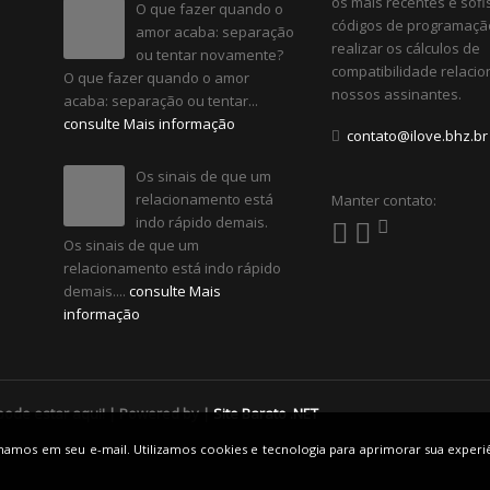
os mais recentes e sofi
O que fazer quando o
códigos de programaçã
amor acaba: separação
realizar os cálculos de
ou tentar novamente?
compatibilidade relacio
O que fazer quando o amor
nossos assinantes.
acaba: separação ou tentar...
consulte Mais informação
contato@ilove.bhz.br
Os sinais de que um
relacionamento está
Manter contato:
indo rápido demais.
Os sinais de que um
relacionamento está indo rápido
demais....
consulte Mais
informação
pode estar aqui! | Powered by |
Site Barato .NET
minhamos em seu e-mail. Utilizamos cookies e tecnologia para aprimorar sua exper