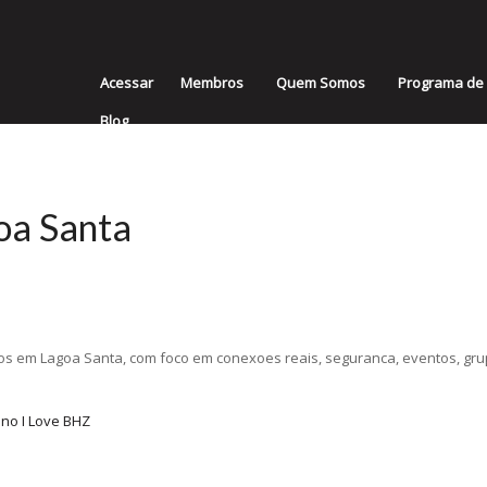
Acessar
Membros
Quem Somos
Programa de 
Blog
oa Santa
os em Lagoa Santa, com foco em conexoes reais, seguranca, eventos, gru
 no I Love BHZ