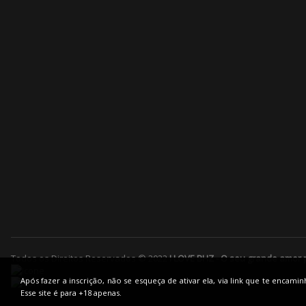
Todos os Direitos Reservados © 2022
I LOVE BHZ - O seu grande amor 
Após fazer a inscrição, não se esqueça de ativar ela, via link que te enca
Esse site é para +18 apenas.