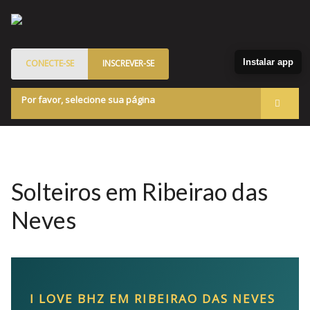
Instalar app
CONECTE-SE
INSCREVER-SE
Por favor, selecione sua página
Acessar
Membros
Quem Somos
Solteiros em Ribeirao das
Programa de Patrocinados
Neves
Marketplace
Blog
I LOVE BHZ EM RIBEIRAO DAS NEVES