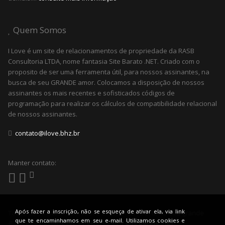
Quem Somos
I Love é um site de relacionamentos de propriedade da RASB
Consultoria LTDA, nome fantasia Site Barato .NET. Criado com o
proposito de ser uma ferramenta útil, para nossos assinantes, na
busca de seu GRANDE amor. Colocamos a disposição de nossos
assinantes os mais recentes e sofisticados códigos de
programação para realizar os cálculos de compatibilidade relacional
de nossos assinantes.
contato@ilove.bhz.br
Manter contato:
Após fazer a inscrição, não se esqueça de ativar ela, via link
Todos os Direitos Reservados © 2022
I LOVE BHZ - O seu grande
que te encaminhamos em seu e-mail. Utilizamos cookies e
amor pode estar aqui! | Powered by |
Site Barato .NET