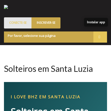
Instalar app
CONECTE-SE
INSCREVER-SE
Por favor, selecione sua página
Acessar
Membros
Quem Somos
Solteiros em Santa Luzia
Programa de Patrocinados
Marketplace
Blog
I LOVE BHZ EM SANTA LUZIA