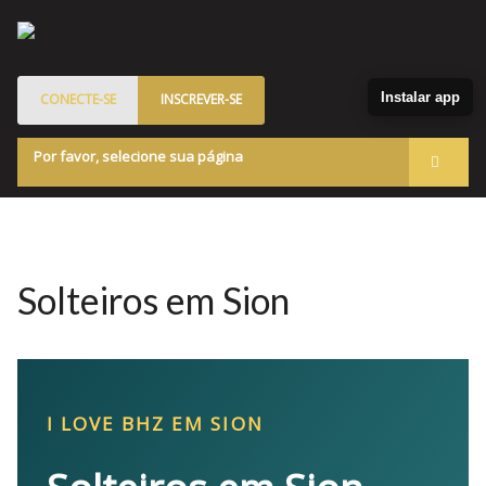
Instalar app
CONECTE-SE
INSCREVER-SE
Por favor, selecione sua página
Acessar
Membros
Quem Somos
Solteiros em Sion
Programa de Patrocinados
Marketplace
Blog
I LOVE BHZ EM SION