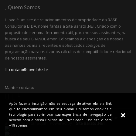
Quem Somos
I Love é um site de relacionamentos de propriedade da RASB
Consultoria LTDA, nome fantasia Site Barato .NET. Criado com o
proposito de ser uma ferramenta útil, para nossos assinantes, na
busca de seu GRANDE amor. Colocamos a disposição de nossos
assinantes os mais recentes e sofisticados códigos de
programação para realizar os cálculos de compatibilidade relacional
de nossos assinantes.
contato@ilove.bhz.br
Manter contato:
Após fazer a inscrição, não se esqueça de ativar ela, via link
que te encaminhamos em seu e-mail. Utilizamos cookies e
tecnologia para aprimorar sua experiência de navegação de
Todos os Direitos Reservados © 2022
I LOVE BHZ - O seu grande
acordo com a nossa Política de Privacidade. Esse site é para
amor pode estar aqui! | Powered by |
Site Barato .NET
+18 apenas.