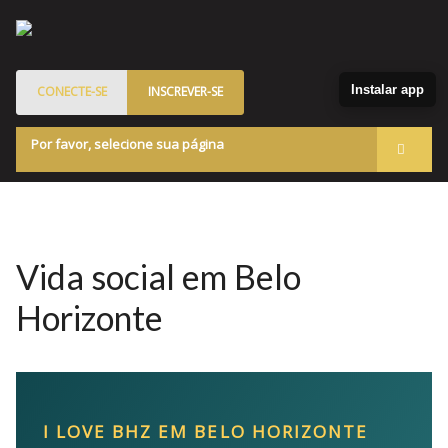
Instalar app
CONECTE-SE
INSCREVER-SE
Por favor, selecione sua página
Acessar
Membros
Quem Somos
Vida social em Belo
Programa de Patrocinados
Horizonte
Marketplace
Blog
I LOVE BHZ EM BELO HORIZONTE