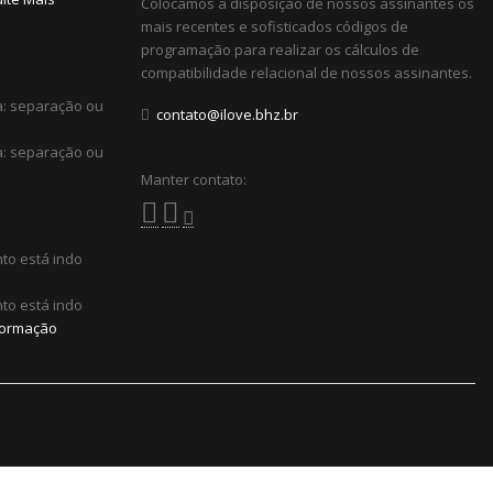
Colocamos a disposição de nossos assinantes os
mais recentes e sofisticados códigos de
programação para realizar os cálculos de
compatibilidade relacional de nossos assinantes.
a: separação ou
contato@ilove.bhz.br
a: separação ou
Manter contato:
to está indo
to está indo
formação