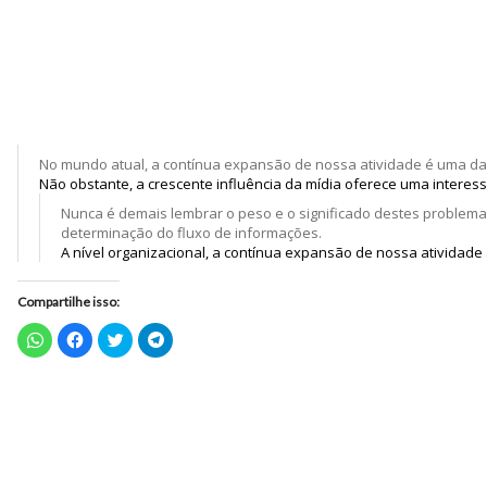
No mundo atual, a contínua expansão de nossa atividade é uma das
Não obstante, a crescente influência da mídia oferece uma intere
Nunca é demais lembrar o peso e o significado destes problema
determinação do fluxo de informações.
A nível organizacional, a contínua expansão de nossa atividad
Compartilhe isso:
Clique
Clique
Clique
Clique
para
para
para
para
compartilhar
compartilhar
compartilhar
compartilhar
no
no
no
no
WhatsApp(abre
Facebook(abre
Twitter(abre
Telegram(abre
em
em
em
em
nova
nova
nova
nova
janela)
janela)
janela)
janela)