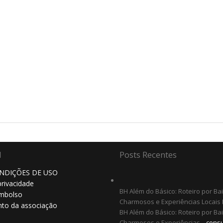
l
Posts Recentes
NDIÇÕES DE USO
privacidade
BH Além do Básico: Roteiro por Ba
embolso
Charmosos e Experiências Locais 
to da associação
BH Além do Básico: Roteiro por Ba
Charmosos e Experiências...
consu