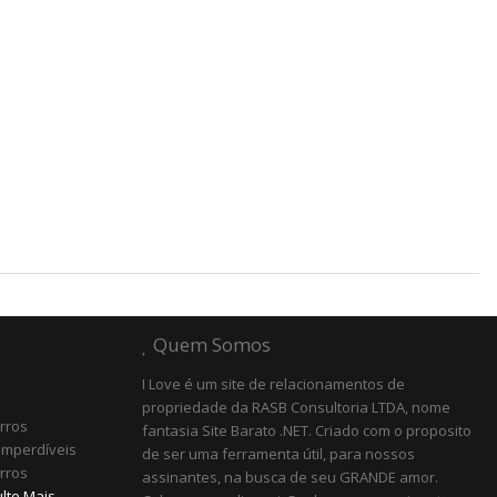
Quem Somos
I Love é um site de relacionamentos de
propriedade da RASB Consultoria LTDA, nome
irros
fantasia Site Barato .NET. Criado com o proposito
Imperdíveis
de ser uma ferramenta útil, para nossos
irros
assinantes, na busca de seu GRANDE amor.
lte Mais