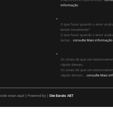
informação
O que fazer quando o amor acab
tentar novamente?
O que fazer quando o amor acab
tentar...
consulte Mais informação
Os sinais de que um relacionamen
rápido demais.
Os sinais de que um relacionamen
rápido demais....
consulte Mais in
pode estar aqui! | Powered by |
Site Barato .NET