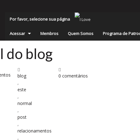
Por favor, selecione sua página
Acessar
Membros
Quem Somos
Programa de Patro
l do blog
mentos
blog
0 comentários
,
este
,
normal
,
post
,
relacionamentos
,