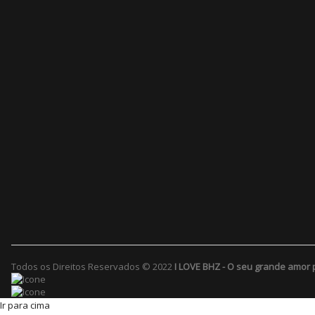
Todos os Direitos Reservados © 2022
I LOVE BHZ - O seu grande amor 
Ir para cima