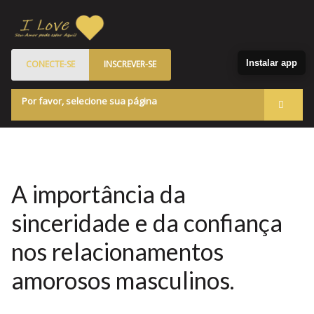
Instalar app
CONECTE-SE
INSCREVER-SE
Por favor, selecione sua página
Acessar
Membros
Quem Somos
A importância da
Programa de Patrocinados
sinceridade e da confiança
Marketplace
nos relacionamentos
Blog
amorosos masculinos.