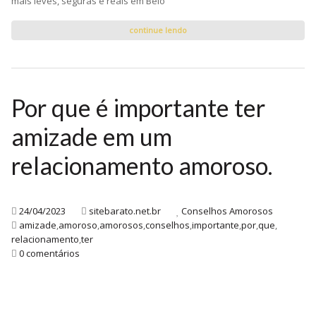
mais leves, seguras e reais em Belo
continue lendo
Por que é importante ter
amizade em um
relacionamento amoroso.
24/04/2023
sitebarato.net.br
Conselhos Amorosos
amizade
,
amoroso
,
amorosos
,
conselhos
,
importante
,
por
,
que
,
relacionamento
,
ter
0 comentários