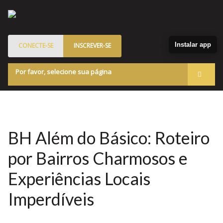
Instalar app
CONECTE-SE
INSCREVER-SE
Por favor, selecione sua página
Acessar
Membros
Quem Somos
BH Além do Básico: Roteiro
Programa de Patrocinados
por Bairros Charmosos e
Marketplace
Experiências Locais
Blog
Imperdíveis