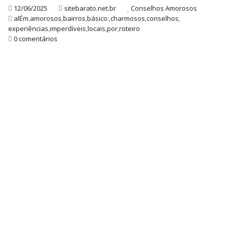
12/06/2025
sitebarato.net.br
Conselhos Amorosos
alÉm
,
amorosos
,
bairros
,
básico:
,
charmosos
,
conselhos
,
experiências
,
imperdíveis
,
locais
,
por
,
roteiro
0 comentários