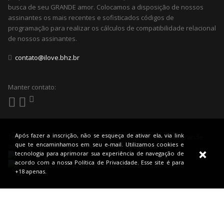
busca de seu GRANDE amor. Colocamos a disposição de nossos
assinantes os mais recentes e sofisticados códigos de
programação para realizar os cálculos de compatibilidade relacional
de nossos assinantes.
contato@ilove.bhz.br
Manter contato:
Após fazer a inscrição, não se esqueça de ativar ela, via link
Todos os Direitos Reservados © 2022
I LOVE BHZ - O seu grande
que te encaminhamos em seu e-mail. Utilizamos cookies e
amor pode estar aqui! | Powered by |
Site Barato .NET
tecnologia para aprimorar sua experiência de navegação de
acordo com a nossa Política de Privacidade. Esse site é para
+18 apenas.