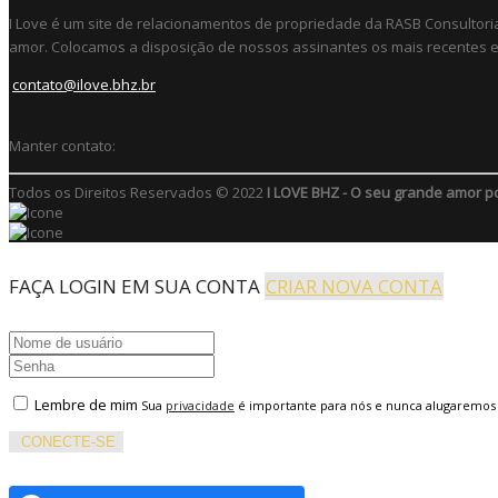
I Love é um site de relacionamentos de propriedade da RASB Consultori
amor. Colocamos a disposição de nossos assinantes os mais recentes e 
contato@ilove.bhz.br
Manter contato:
Todos os Direitos Reservados © 2022
I LOVE BHZ - O seu grande amor p
FAÇA LOGIN EM SUA CONTA
CRIAR NOVA CONTA
Lembre de mim
Sua
privacidade
é importante para nós e nunca alugaremos
CONECTE-SE