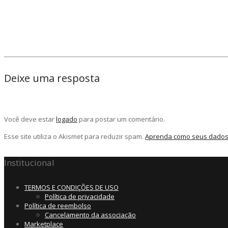
Deixe uma resposta
Você deve estar
logado
para postar um comentário.
Esse site utiliza o Akismet para reduzir spam.
Aprenda como seus dados
Institucional
TERMOS E CONDIÇÕES DE USO
Política de privacidade
Política de reembolso
Cancelamento da associação
Marketplace