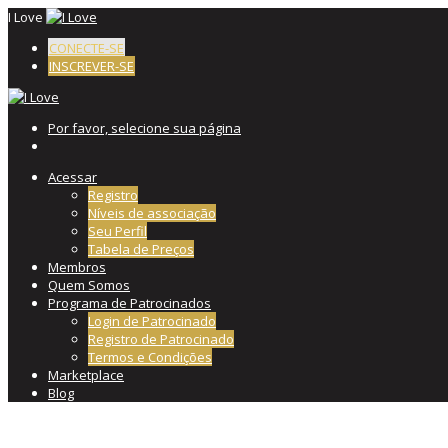
I Love
CONECTE-SE
INSCREVER-SE
Por favor, selecione sua página
Acessar
Registro
Níveis de associação
Seu Perfil
Tabela de Preços
Membros
Quem Somos
Programa de Patrocinados
Login de Patrocinado
Registro de Patrocinado
Termos e Condições
Marketplace
Blog