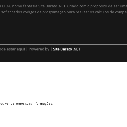
a LTDA, nome fantasia Site Barato .NET. Criado com o proposito de ser u
sofisticados códigos de programação para realizar os cálculos de compat
ode estar aqui! | Powered by |
Site Barato .NET
 ou venderemos suas informações.