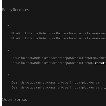
Posts Recentes
BH Além do Básico: Roteiro por Bairros Charmosos e Experiências
BH Além do Básico: Roteiro por Bairros Charmosos e Experiências.
O que fazer quando o amor acaba: separação ou tentar novame
O que fazer quando o amor acaba: separação ou tentar...
consult
Os sinais de que um relacionamento está indo rápido demais.
Os sinais de que um relacionamento está indo rápido demais....
c
Quem Somos