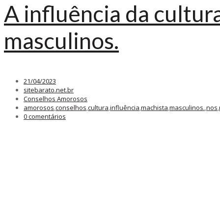
A influência da cultu
masculinos.
21/04/2023
sitebarato.net.br
Conselhos Amorosos
amorosos
,
conselhos
,
cultura
,
influência
,
machista
,
masculinos.
,
nos
,
0 comentários