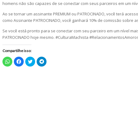
homens não são capazes de se conectar com seus parceiros em um nív
Ao se tornar um assinante PREMIUM ou PATROCINADO, você terá acesso a
como Assinante PATROCINADO, você ganhará 10% de comissão sobre as
Se você está pronto para se conectar com seu parceiro em um nível ma
PATROCINADO hoje mesmo. #CulturaMachista #RelacionamentosAmoro
Compartilhe isso:
Clique
Clique
Clique
Clique
para
para
para
para
compartilhar
compartilhar
compartilhar
compartilhar
no
no
no
no
WhatsApp(abre
Facebook(abre
Twitter(abre
Telegram(abre
em
em
em
em
nova
nova
nova
nova
janela)
janela)
janela)
janela)