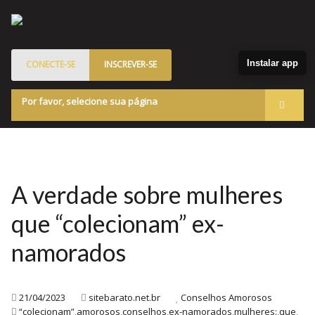
Instalar app
CONECTE-SE
INSCREVER-SE
Por favor, selecione sua página
Acessar
Membros
Quem Somos
A verdade sobre mulheres
Programa de Patrocinados
que “colecionam” ex-
Marketplace
namorados
Blog
21/04/2023
sitebarato.net.br
Conselhos Amorosos
“colecionam”
,
amorosos
,
conselhos
,
ex-namorados
,
mulheres:
,
que
,