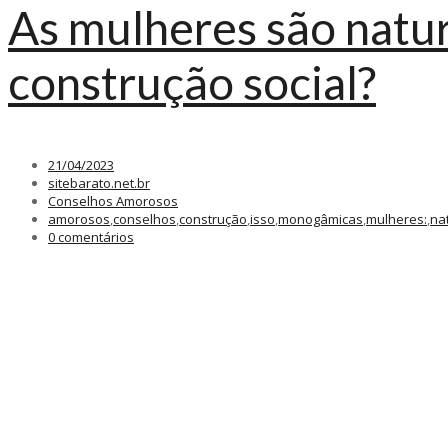
As mulheres são natu
construção social?
21/04/2023
sitebarato.net.br
Conselhos Amorosos
amorosos
,
conselhos
,
construção
,
isso
,
monogâmicas
,
mulheres:
,
na
0 comentários