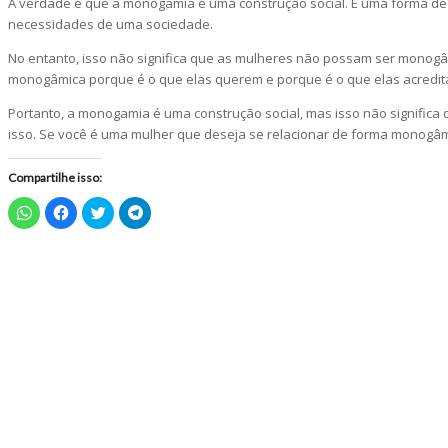
A verdade é que a monogamia é uma construção social. É uma forma de 
necessidades de uma sociedade.
No entanto, isso não significa que as mulheres não possam ser monogâ
monogâmica porque é o que elas querem e porque é o que elas acredita
Portanto, a monogamia é uma construção social, mas isso não signifi
isso. Se você é uma mulher que deseja se relacionar de forma monog
Compartilhe isso:
Clique
Clique
Clique
Clique
para
para
para
para
compartilhar
compartilhar
compartilhar
compartilhar
no
no
no
no
WhatsApp(abre
Facebook(abre
Twitter(abre
Telegram(abre
em
em
em
em
nova
nova
nova
nova
janela)
janela)
janela)
janela)