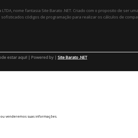
a LTDA, nome fantasia Site Barato .NET. Criado com o proposito de ser u
sofisticados códigos de programação para realizar os cálculos de compat
ode estar aqui! | Powered by |
Site Barato .NET
 ou venderemos suas informações.