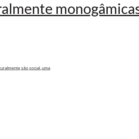
ralmente monogâmicas
turalmente
,
são
,
social.
,
uma