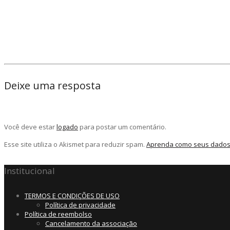
Deixe uma resposta
Você deve estar
logado
para postar um comentário.
Esse site utiliza o Akismet para reduzir spam.
Aprenda como seus dados
Institucional
TERMOS E CONDIÇÕES DE USO
Política de privacidade
Política de reembolso
Cancelamento da associação