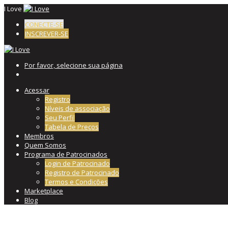
I Love
CONECTE-SE
INSCREVER-SE
Por favor, selecione sua página
Acessar
Registro
Níveis de associação
Seu Perfil
Tabela de Preços
Membros
Quem Somos
Programa de Patrocinados
Login de Patrocinado
Registro de Patrocinado
Termos e Condições
Marketplace
Blog