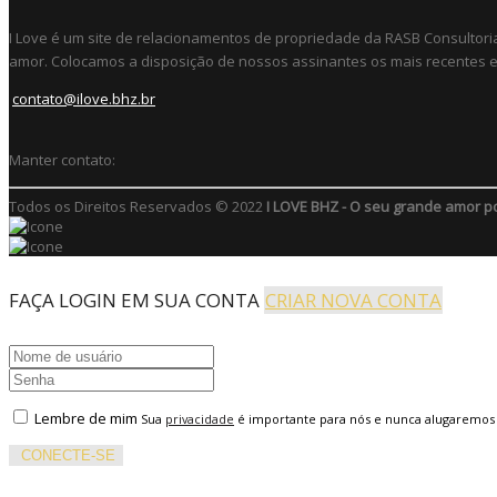
I Love é um site de relacionamentos de propriedade da RASB Consultori
amor. Colocamos a disposição de nossos assinantes os mais recentes e 
contato@ilove.bhz.br
Manter contato:
Todos os Direitos Reservados © 2022
I LOVE BHZ - O seu grande amor p
FAÇA LOGIN EM SUA CONTA
CRIAR NOVA CONTA
Lembre de mim
Sua
privacidade
é importante para nós e nunca alugaremos
CONECTE-SE