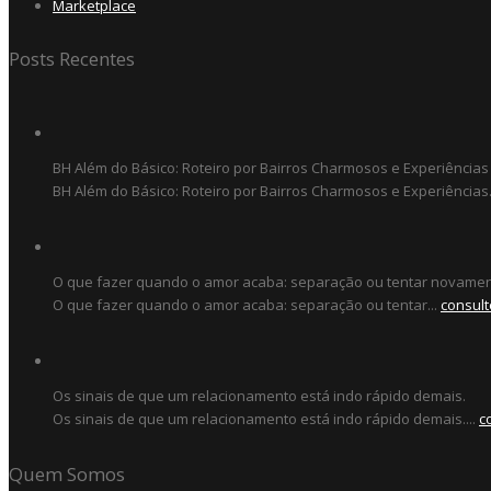
Marketplace
Posts Recentes
BH Além do Básico: Roteiro por Bairros Charmosos e Experiências
BH Além do Básico: Roteiro por Bairros Charmosos e Experiências.
O que fazer quando o amor acaba: separação ou tentar novame
O que fazer quando o amor acaba: separação ou tentar...
consult
Os sinais de que um relacionamento está indo rápido demais.
Os sinais de que um relacionamento está indo rápido demais....
c
Quem Somos