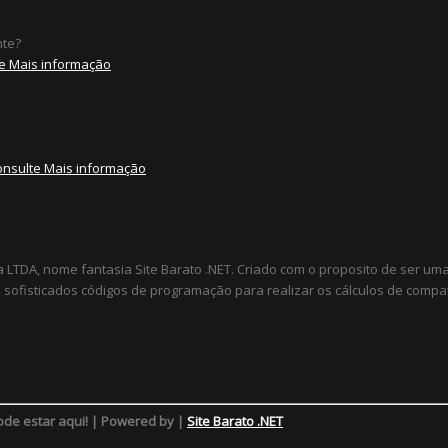
nte?
e Mais informação
onsulte Mais informação
a LTDA, nome fantasia Site Barato .NET. Criado com o proposito de ser u
sofisticados códigos de programação para realizar os cálculos de compat
ode estar aqui! | Powered by |
Site Barato .NET