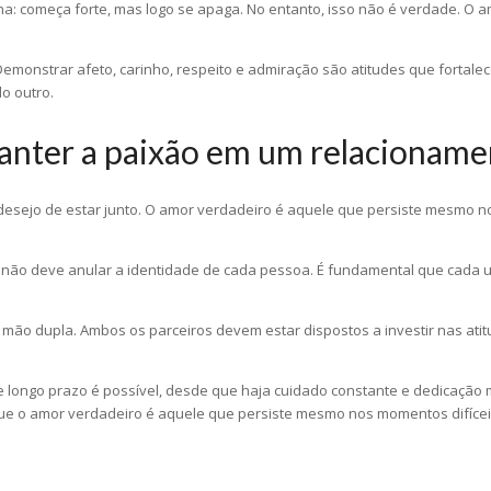
a: começa forte, mas logo se apaga. No entanto, isso não é verdade. O
. Demonstrar afeto, carinho, respeito e admiração são atitudes que forta
o outro.
anter a paixão em um relacionam
ejo de estar junto. O amor verdadeiro é aquele que persiste mesmo nos 
o não deve anular a identidade de cada pessoa. É fundamental que cada u
e mão dupla. Ambos os parceiros devem estar dispostos a investir nas a
go prazo é possível, desde que haja cuidado constante e dedicação mútua
ue o amor verdadeiro é aquele que persiste mesmo nos momentos difícei