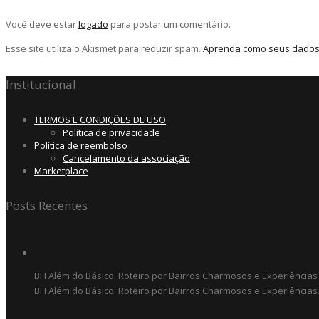
Você deve estar
logado
para postar um comentário.
Esse site utiliza o Akismet para reduzir spam.
Aprenda como seus dados
Institucional
TERMOS E CONDIÇÕES DE USO
Política de privacidade
Política de reembolso
Cancelamento da associação
Marketplace
Posts Recentes
BH Além do Básico: Roteiro por Bairros Charmosos e Experiências
BH Além do Básico: Roteiro por Bairros Charmosos e Experiências.