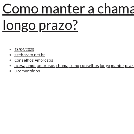
Como manter a chama
longo prazo?
13/04/2023
sitebarato.net.br
Conselhos Amorosos
acesa
,
amor
,
amorosos
,
chama
,
como
,
conselhos
,
longo
,
manter
,
praz
0 comentários