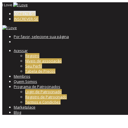
I Love
CONECTE-SE
INSCREVER-SE
Por favor, selecione sua página
Acessar
Registro
Níveis de associação
Seu Perfil
Tabela de Preços
Membros
Quem Somos
Programa de Patrocinados
Login de Patrocinado
Registro de Patrocinado
Termos e Condições
Marketplace
Blog