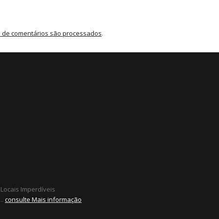
 de comentários são processados
.
 Locais Imperdíveis
..
consulte Mais informação