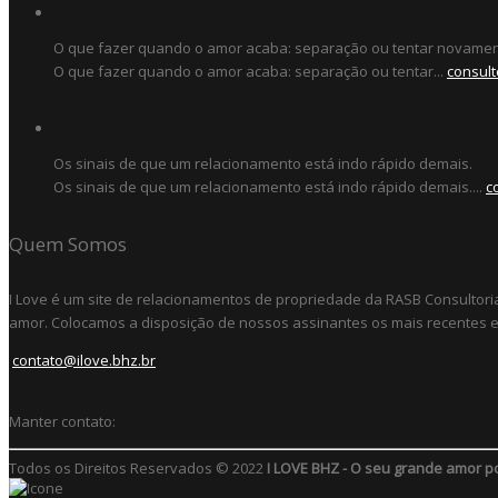
O que fazer quando o amor acaba: separação ou tentar novame
O que fazer quando o amor acaba: separação ou tentar...
consult
Os sinais de que um relacionamento está indo rápido demais.
Os sinais de que um relacionamento está indo rápido demais....
c
Quem Somos
I Love é um site de relacionamentos de propriedade da RASB Consultori
amor. Colocamos a disposição de nossos assinantes os mais recentes e 
contato@ilove.bhz.br
Manter contato:
Todos os Direitos Reservados © 2022
I LOVE BHZ - O seu grande amor p