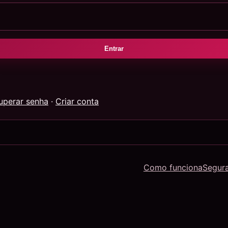
Entrar
uperar senha
·
Criar conta
Como funciona
Segur