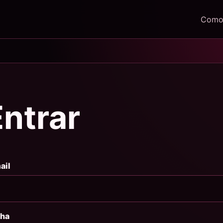
Como 
Entrar
ail
ha