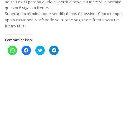
ao seu ex. O perdão ajuda a liberar a raiva e a tristeza, e permite
que você siga em frente.
Superar um término pode ser difícil, mas é possível. Com o tempo,
apoio e cuidado, você pode se curar e seguir em frente para um
futuro feliz.
Compartilhe isso:
Clique
Clique
Clique
Clique
para
para
para
para
compartilhar
compartilhar
compartilhar
compartilhar
no
no
no
no
WhatsApp(abre
Facebook(abre
Twitter(abre
Telegram(abre
em
em
em
em
nova
nova
nova
nova
janela)
janela)
janela)
janela)