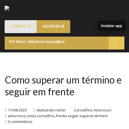
Instalar app
CONECTE-SE
INSCREVER-SE
Por favor, selecione sua página
Acessar
Membros
Quem Somos
Como superar um término e
Programa de Patrocinados
seguir em frente
Marketplace
Blog
11/04/2023
sitebarato.net.br
Conselhos Amorosos
amorosos
,
como
,
conselhos
,
frente
,
seguir
,
superar
,
término
0 comentários