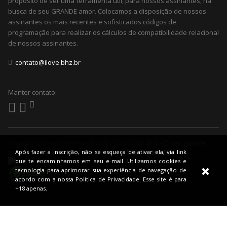
proposito de ser uma ferramenta útil, para nossos assinantes, na
busca de seu GRANDE amor. Colocamos a disposição de nossos
assinantes os mais recentes e sofisticados códigos de
programação para realizar os cálculos de compatibilidade relacional
de nossos assinantes.
contato@ilove.bhz.br
Manter contato:
Todos os Direitos Reservados © 2022
I LOVE BHZ - O seu grande
amor pode estar aqui! | Powered by |
Site Barato .NET
Após fazer a inscrição, não se esqueça de ativar ela, via link
que te encaminhamos em seu e-mail. Utilizamos cookies e
tecnologia para aprimorar sua experiência de navegação de
acordo com a nossa Política de Privacidade. Esse site é para
+18 apenas.