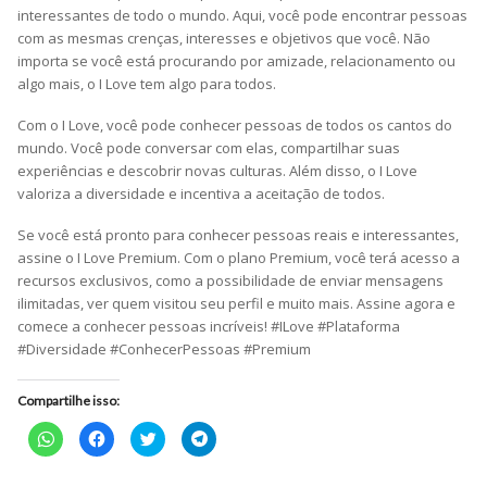
interessantes de todo o mundo. Aqui, você pode encontrar pessoas
com as mesmas crenças, interesses e objetivos que você. Não
importa se você está procurando por amizade, relacionamento ou
algo mais, o I Love tem algo para todos.
Com o I Love, você pode conhecer pessoas de todos os cantos do
mundo. Você pode conversar com elas, compartilhar suas
experiências e descobrir novas culturas. Além disso, o I Love
valoriza a diversidade e incentiva a aceitação de todos.
Se você está pronto para conhecer pessoas reais e interessantes,
assine o I Love Premium. Com o plano Premium, você terá acesso a
recursos exclusivos, como a possibilidade de enviar mensagens
ilimitadas, ver quem visitou seu perfil e muito mais. Assine agora e
comece a conhecer pessoas incríveis! #ILove #Plataforma
#Diversidade #ConhecerPessoas #Premium
Compartilhe isso:
Clique
Clique
Clique
Clique
para
para
para
para
compartilhar
compartilhar
compartilhar
compartilhar
no
no
no
no