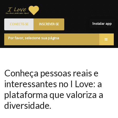
Instalar app
CONECTE-SE
INSCREVER-SE
Por favor, selecione sua página
Acessar
Membros
Quem Somos
Conheça pessoas reais e
Programa de Patrocinados
interessantes no I Love: a
Marketplace
plataforma que valoriza a
Blog
diversidade.