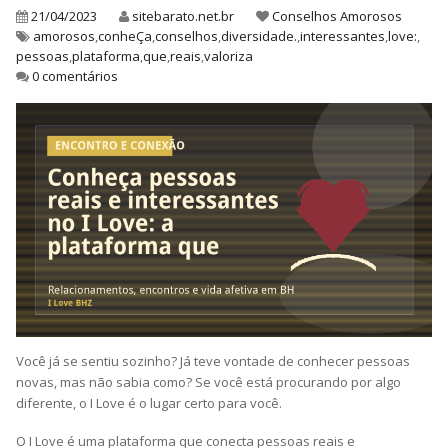
21/04/2023
sitebarato.net.br
Conselhos Amorosos
amorosos
,
conheÇa
,
conselhos
,
diversidade.
,
interessantes
,
love:
,
pessoas
,
plataforma
,
que
,
reais
,
valoriza
0 comentários
Você já se sentiu sozinho? Já teve vontade de conhecer pessoas
novas, mas não sabia como? Se você está procurando por algo
diferente, o I Love é o lugar certo para você.
O I Love é uma plataforma que conecta pessoas reais e