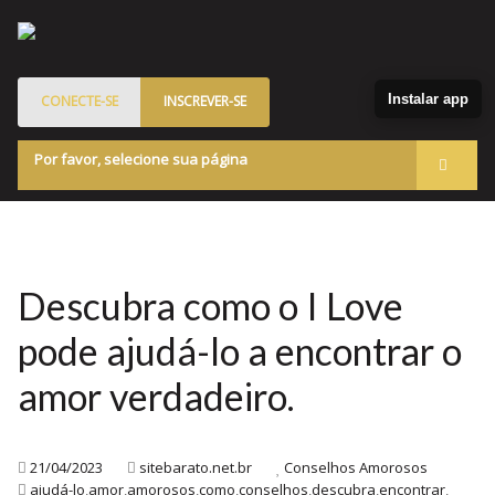
Instalar app
CONECTE-SE
INSCREVER-SE
Por favor, selecione sua página
Acessar
Membros
Quem Somos
Descubra como o I Love
Programa de Patrocinados
pode ajudá-lo a encontrar o
Marketplace
amor verdadeiro.
Blog
21/04/2023
sitebarato.net.br
Conselhos Amorosos
ajudá-lo
,
amor
,
amorosos
,
como
,
conselhos
,
descubra
,
encontrar
,