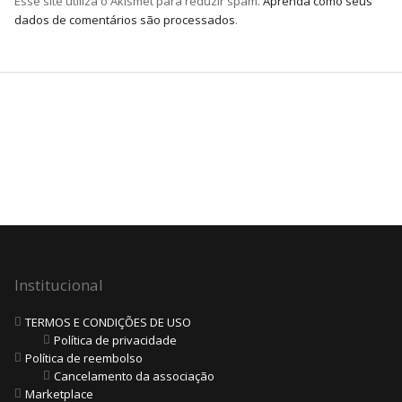
Esse site utiliza o Akismet para reduzir spam.
Aprenda como seus
dados de comentários são processados
.
Institucional
TERMOS E CONDIÇÕES DE USO
Política de privacidade
Política de reembolso
Cancelamento da associação
Marketplace