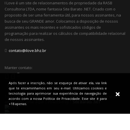
I Love é um site de relacionamentos de propriedade da RASB
Consultoria LTDA, nome fantasia Site Barato .NET. Criado com o
proposito de ser uma ferramenta útil, para nossos assinantes, na
busca de seu GRANDE amor. Colocamos a disposição de nossos
assinantes os mais recentes e sofisticados códigos de
programação para realizar os cálculos de compatibilidade relacional
de nossos assinantes.
contato@ilove.bhz.br
Manter contato:
Após fazer a inscrição, não se esqueça de ativar ela, via link
que te encaminhamos em seu e-mail. Utilizamos cookies e
tecnologia para aprimorar sua experiência de navegação de
Todos os Direitos Reservados © 2022
I LOVE BHZ - O seu grande
acordo com a nossa Política de Privacidade. Esse site é para
amor pode estar aqui! | Powered by |
Site Barato .NET
+18 apenas.