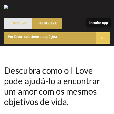
Instalar app
CONECTE-SE
INSCREVER-SE
Por favor, selecione sua página
Acessar
Membros
Quem Somos
Descubra como o I Love
Programa de Patrocinados
pode ajudá-lo a encontrar
Marketplace
um amor com os mesmos
Blog
objetivos de vida.