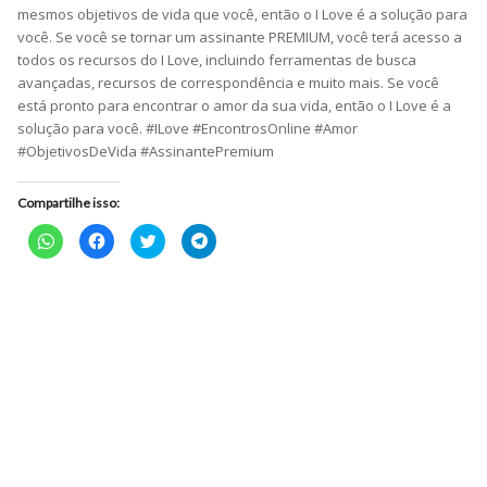
mesmos objetivos de vida que você, então o I Love é a solução para
você. Se você se tornar um assinante PREMIUM, você terá acesso a
todos os recursos do I Love, incluindo ferramentas de busca
avançadas, recursos de correspondência e muito mais. Se você
está pronto para encontrar o amor da sua vida, então o I Love é a
solução para você. #ILove #EncontrosOnline #Amor
#ObjetivosDeVida #AssinantePremium
Compartilhe isso:
Clique
Clique
Clique
Clique
para
para
para
para
compartilhar
compartilhar
compartilhar
compartilhar
no
no
no
no
WhatsApp(abre
Facebook(abre
Twitter(abre
Telegram(abre
em
em
em
em
nova
nova
nova
nova
janela)
janela)
janela)
janela)