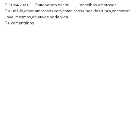
21/04/2023
sitebarato.net.br
Conselhos Amorosos
ajudá-lo
,
amor
,
amorosos
,
com
,
como
,
conselhos
,
descubra
,
encontrar
,
love:
,
mesmos
,
objetivos
,
pode
,
vida
0 comentários