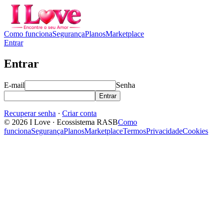
Como funciona
Segurança
Planos
Marketplace
Entrar
Entrar
E-mail
Senha
Entrar
Recuperar senha
·
Criar conta
© 2026 I Love · Ecossistema RASB
Como
funciona
Segurança
Planos
Marketplace
Termos
Privacidade
Cookies