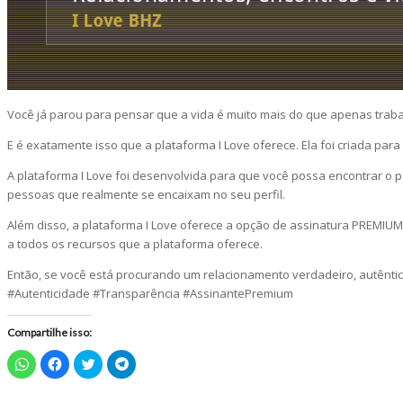
Você já parou para pensar que a vida é muito mais do que apenas trabalha
E é exatamente isso que a plataforma I Love oferece. Ela foi criada pa
A plataforma I Love foi desenvolvida para que você possa encontrar o 
pessoas que realmente se encaixam no seu perfil.
Além disso, a plataforma I Love oferece a opção de assinatura PREMIUM,
a todos os recursos que a plataforma oferece.
Então, se você está procurando um relacionamento verdadeiro, autênti
#Autenticidade #Transparência #AssinantePremium
Compartilhe isso:
Clique
Clique
Clique
Clique
para
para
para
para
compartilhar
compartilhar
compartilhar
compartilhar
no
no
no
no