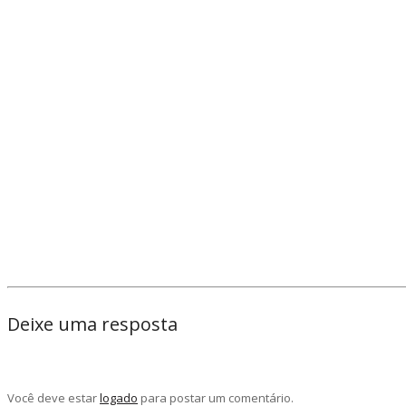
WhatsApp(abre
Facebook(abre
Twitter(abre
Telegram(abre
em
em
em
em
nova
nova
nova
nova
janela)
janela)
janela)
janela)
Deixe uma resposta
Você deve estar
logado
para postar um comentário.