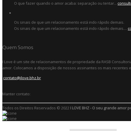
O que fazer quando o amor acaba: separação ou tentar...
consult
Os sinais de que um relacionamento está indo rápido demais.
Os sinais de que um relacionamento está indo rápido demais....
c
Quem Somos
I Love é um site de relacionamentos de propriedade da RASB Consultori
amor. Colocamos a disposição de nossos assinantes os mais recentes e 
contato@ilove.bhz.br
Manter contato:
Todos os Direitos Reservados © 2022
I LOVE BHZ - O seu grande amor p