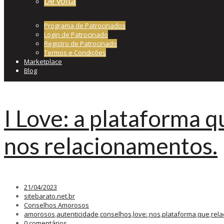
De volta
Programa de Patrocinados
Login de Patrocinado
Registro de Patrocinado
Termos e Condições
Marketplace
Blog
I Love: a plataforma q
nos relacionamentos.
21/04/2023
sitebarato.net.br
Conselhos Amorosos
amorosos
,
autenticidade
,
conselhos
,
love:
,
nos
,
plataforma
,
que
,
rel
0 comentários