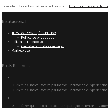
Esse site utiliza o Akismet para reduzir spam.
Aprenda como seus dados
Institucional
TERMOS E CONDIÇÕES DE USO
Política de privacidade
Política de reembolso
Cancelamento da associação
Marketplace
Posts Recentes
BH Além do Básico: Roteiro por Bairros Charmosos e Experiências
BH Além do Básico: Roteiro por Bairros Charmosos e Experiências.
O que fazer quando o amor acaba: separação ou tentar novame