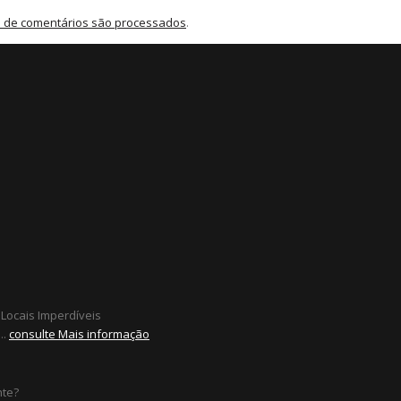
 de comentários são processados
.
 Locais Imperdíveis
..
consulte Mais informação
nte?