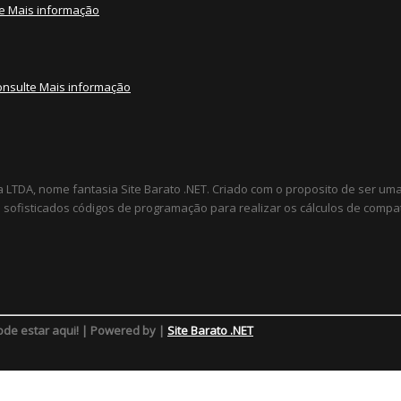
e Mais informação
onsulte Mais informação
a LTDA, nome fantasia Site Barato .NET. Criado com o proposito de ser u
sofisticados códigos de programação para realizar os cálculos de compat
ode estar aqui! | Powered by |
Site Barato .NET