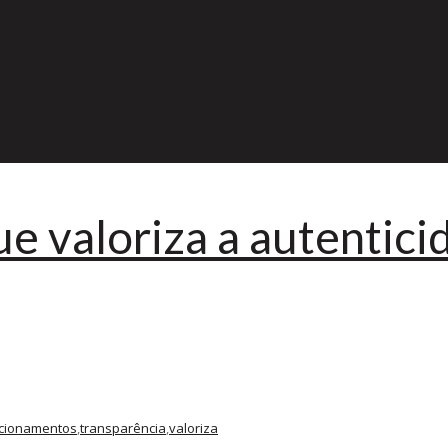
ue valoriza a autentic
acionamentos
,
transparência
,
valoriza