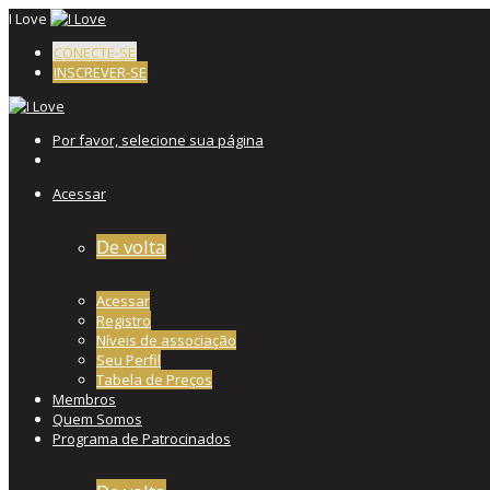
I Love
CONECTE-SE
INSCREVER-SE
Por favor, selecione sua página
Acessar
De volta
Acessar
Registro
Níveis de associação
Seu Perfil
Tabela de Preços
Membros
Quem Somos
Programa de Patrocinados