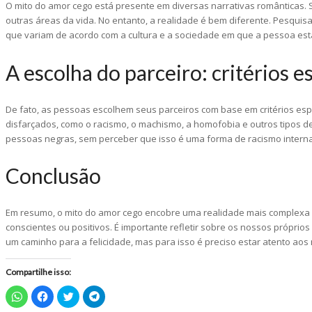
O mito do amor cego está presente em diversas narrativas românticas. 
outras áreas da vida. No entanto, a realidade é bem diferente. Pesquisa
que variam de acordo com a cultura e a sociedade em que a pessoa está
A escolha do parceiro: critérios 
De fato, as pessoas escolhem seus parceiros com base em critérios espe
disfarçados, como o racismo, o machismo, a homofobia e outros tipos d
pessoas negras, sem perceber que isso é uma forma de racismo interna
Conclusão
Em resumo, o mito do amor cego encobre uma realidade mais complexa e
conscientes ou positivos. É importante refletir sobre os nossos própri
um caminho para a felicidade, mas para isso é preciso estar atento aos n
Compartilhe isso:
Clique
Clique
Clique
Clique
para
para
para
para
compartilhar
compartilhar
compartilhar
compartilhar