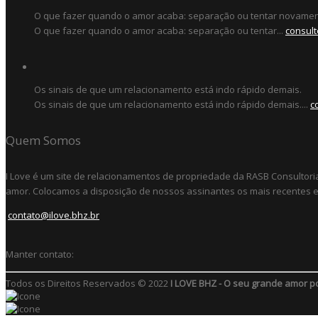
O que fazer quando o amor acaba: separação ou tentar novame
O que fazer quando o amor acaba: separação ou tentar...
consult
Os sinais de que um relacionamento está indo rápido demais.
Os sinais de que um relacionamento está indo rápido demais....
c
Quem Somos
I Love é um site de relacionamentos de propriedade da RASB Consultori
amor. Colocamos a disposição de nossos assinantes os mais recentes e 
contato@ilove.bhz.br
Manter contato:
Todos os Direitos Reservados © 2022
I LOVE BHZ - O seu grande amor p