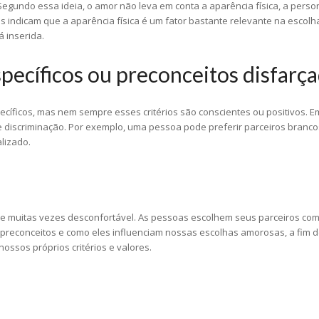
Segundo essa ideia, o amor não leva em conta a aparência física, a perso
s indicam que a aparência física é um fator bastante relevante na escolha
 inserida.
específicos ou preconceitos disfarç
cíficos, mas nem sempre esses critérios são conscientes ou positivos. Em
e discriminação. Por exemplo, uma pessoa pode preferir parceiros brancos
lizado.
 muitas vezes desconfortável. As pessoas escolhem seus parceiros com b
os preconceitos e como eles influenciam nossas escolhas amorosas, a fim 
ossos próprios critérios e valores.