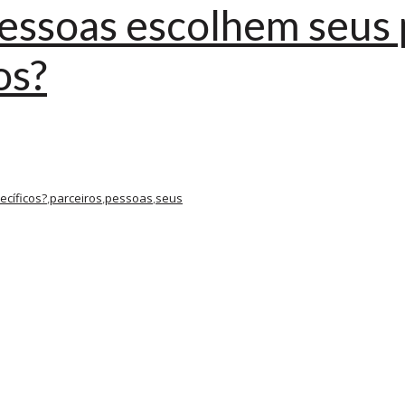
pessoas escolhem seus 
os?
ecíficos?
,
parceiros
,
pessoas
,
seus