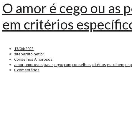
O amor é cego ou as 
em critérios específic
13/04/2023
sitebarato.net.br
Conselhos Amorosos
amor
,
amorosos
,
base
,
cego:
,
com
,
conselhos
,
critérios
,
escolhem
,
esp
0 comentários