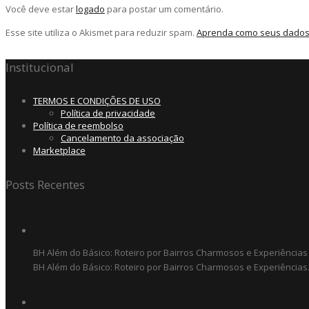
Você deve estar
logado
para postar um comentário.
Esse site utiliza o Akismet para reduzir spam.
Aprenda como seus dados
Institucional
TERMOS E CONDIÇÕES DE USO
Política de privacidade
Política de reembolso
Cancelamento da associação
Marketplace
Posts Recentes
BH Além do Básico: Roteiro por Bairros Charmosos e Experiências
BH Além do Básico: Roteiro por Bairros Charmosos e Experiências.