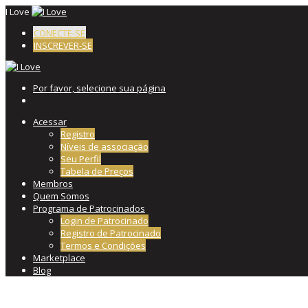
I Love
CONECTE-SE
INSCREVER-SE
Por favor, selecione sua página
Acessar
Registro
Níveis de associação
Seu Perfil
Tabela de Preços
Membros
Quem Somos
Programa de Patrocinados
Login de Patrocinado
Registro de Patrocinado
Termos e Condições
Marketplace
Blog