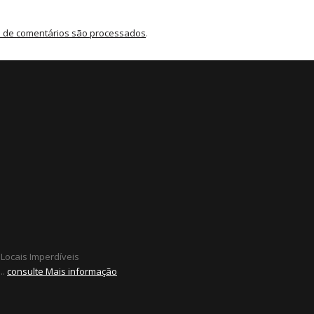
 de comentários são processados
.
 Locais Imperdíveis
..
consulte Mais informação