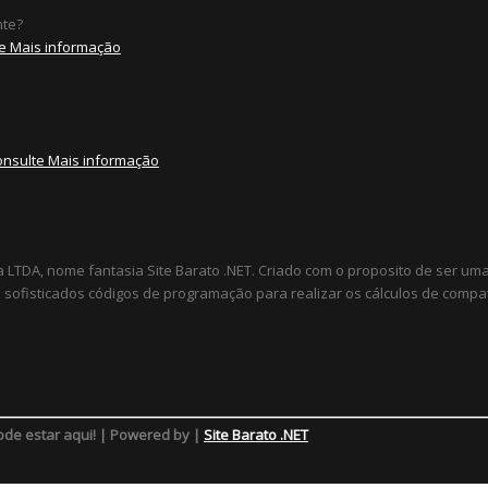
nte?
e Mais informação
onsulte Mais informação
a LTDA, nome fantasia Site Barato .NET. Criado com o proposito de ser u
sofisticados códigos de programação para realizar os cálculos de compat
ode estar aqui! | Powered by |
Site Barato .NET