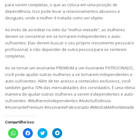
para serem completas, o que as coloca em uma posição de
dependência. Isso pode levar a relacionamentos abusivos e
desiguais, onde a mulher é tratada como um objeto.
Ao invés de acreditar no mito da “melhor metade”, as mulheres
devem se concentrar em se tornarem independentes e auto-
suficientes. Elas devem buscar o seu próprio crescimento pessoal e
profissional, e não depender de outra pessoa para se sentirem
completas.
Ao se tornar um assinante PREMIUM e um Assinante PATROCINADO,
você pode ajudar outras mulheres a se tornarem independentes e
auto-suficientes. Além de ter acesso a conteúdos exclusivos, você
também ganha 10% das mensalidades dos convidados. É uma ótima
maneira de ajudar outras mulheres a serem independentes e auto-
suficientes. #MulheresIndependentes #AutoSuficiência
#AssinantePremium #AssinantePatrocinado #MitoDaMelhorMetade
Compartilhe isso:
Clique
Clique
Clique
Clique
para
para
para
para
compartilhar
compartilhar
compartilhar
compartilhar