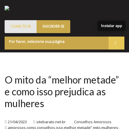
Instalar app
CONECTE-SE
INSCREVER-SE
Por favor, selecione sua página
Acessar
Membros
Quem Somos
O mito da “melhor metade”
Programa de Patrocinados
e como isso prejudica as
Marketplace
mulheres
Blog
21/04/2023
sitebarato.net.br
Conselhos Amorosos
amorosos
,
como
,
conselhos
,
isso
,
melhor
,
metade”
,
mito
,
mulheres:
,