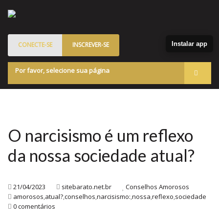
Instalar app
CONECTE-SE
INSCREVER-SE
Por favor, selecione sua página
Acessar
Membros
Quem Somos
O narcisismo é um reflexo
Programa de Patrocinados
da nossa sociedade atual?
Marketplace
Blog
21/04/2023
sitebarato.net.br
Conselhos Amorosos
amorosos
,
atual?
,
conselhos
,
narcisismo:
,
nossa
,
reflexo
,
sociedade
0 comentários