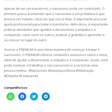
Apesar de ser um transtorno, o narcisismo pode ser controlado. O
primeiro passo é entender que o narcisismo é um problema e que
precisa ser tratado. Uma vez que isso é feito, é importante procurar
ajuda profissional para tratar o transtorno. Além disso, é importante
praticar atividades que ajudem a desenvolver a empatia e a
compaixão, como ouvir os outros, praticar a gratidão e aprender a
se colocar no lugar do outro.
Assinar o PREMIUM é uma ótima maneira de começar a tratar o
narcisismo. O PREMIUM oferece conteúdos exclusivos sobre o tema,
além de ajudar a desenvolver a empatia e a compaixão. Assim, você
pode começar a trabalhar o seu narcisismo e a se tornar uma
pessoa melhor. #Narcisismo #Autoimportância #Admiração
#Empatia #Compaixão
Compartilhe isso:
Clique
Clique
Clique
Clique
para
para
para
para
compartilhar
compartilhar
compartilhar
compartilhar
no
no
no
no
WhatsApp(abre
Facebook(abre
Twitter(abre
Telegram(abre
em
em
em
em