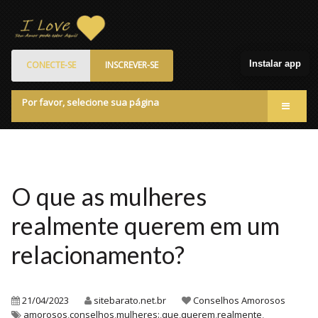
Instalar app
CONECTE-SE
INSCREVER-SE
Por favor, selecione sua página
Acessar
Membros
Quem Somos
O que as mulheres
Programa de Patrocinados
realmente querem em um
Marketplace
relacionamento?
Blog
21/04/2023
sitebarato.net.br
Conselhos Amorosos
amorosos
,
conselhos
,
mulheres:
,
que
,
querem
,
realmente
,