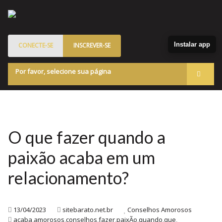
Instalar app
CONECTE-SE
INSCREVER-SE
Por favor, selecione sua página
Acessar
Membros
Quem Somos
O que fazer quando a
Programa de Patrocinados
paixão acaba em um
Marketplace
relacionamento?
Blog
13/04/2023
sitebarato.net.br
Conselhos Amorosos
acaba
,
amorosos
,
conselhos
,
fazer
,
paixÃo
,
quando
,
que
,