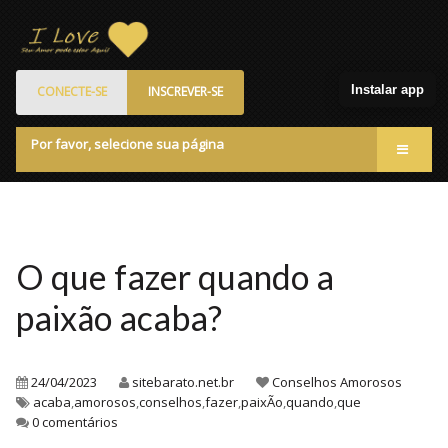
Instalar app
CONECTE-SE
INSCREVER-SE
Por favor, selecione sua página
Acessar
Membros
Quem Somos
O que fazer quando a
Programa de Patrocinados
paixão acaba?
Marketplace
Blog
24/04/2023
sitebarato.net.br
Conselhos Amorosos
acaba
,
amorosos
,
conselhos
,
fazer
,
paixÃo
,
quando
,
que
0 comentários