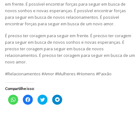
em frente. É possível encontrar forças para seguir em busca de
novos sonhos e novas esperanças. É possível encontrar forças
para seguir em busca de novos relacionamentos. É possível
encontrar forças para seguir em busca de um novo amor.
É preciso ter coragem para seguir em frente. É preciso ter coragem
para seguir em busca de novos sonhos e novas esperanças. É
preciso ter coragem para seguir em busca de novos
relacionamentos. É preciso ter coragem para seguir em busca de um
novo amor.
#Relacionamentos #Amor #Mulheres #Homens #Paixão
Compartilhe isso:
Clique
Clique
Clique
Clique
para
para
para
para
compartilhar
compartilhar
compartilhar
compartilhar
no
no
no
no
WhatsApp(abre
Facebook(abre
Twitter(abre
Telegram(abre
em
em
em
em
nova
nova
nova
nova
janela)
janela)
janela)
janela)