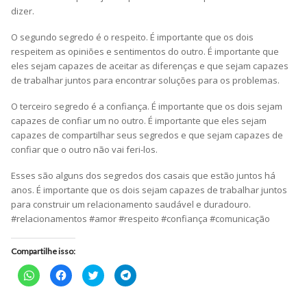
dizer.
O segundo segredo é o respeito. É importante que os dois
respeitem as opiniões e sentimentos do outro. É importante que
eles sejam capazes de aceitar as diferenças e que sejam capazes
de trabalhar juntos para encontrar soluções para os problemas.
O terceiro segredo é a confiança. É importante que os dois sejam
capazes de confiar um no outro. É importante que eles sejam
capazes de compartilhar seus segredos e que sejam capazes de
confiar que o outro não vai feri-los.
Esses são alguns dos segredos dos casais que estão juntos há
anos. É importante que os dois sejam capazes de trabalhar juntos
para construir um relacionamento saudável e duradouro.
#relacionamentos #amor #respeito #confiança #comunicação
Compartilhe isso:
Clique
Clique
Clique
Clique
para
para
para
para
compartilhar
compartilhar
compartilhar
compartilhar
no
no
no
no
WhatsApp(abre
Facebook(abre
Twitter(abre
Telegram(abre