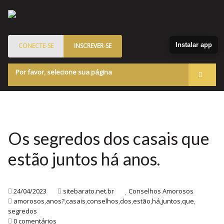
Instalar app
CONECTE-SE
INSCREVER-SE
Por favor, selecione sua página
Acessar
Membros
Quem Somos
Os segredos dos casais que
Programa de Patrocinados
estão juntos há anos.
Marketplace
Blog
24/04/2023
sitebarato.net.br
Conselhos Amorosos
amorosos
,
anos?
,
casais
,
conselhos
,
dos
,
estão
,
há
,
juntos
,
que
,
segredos
0 comentários