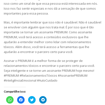
isso como um sinal de que essa pessoa está interessada em nós.
Isso nos faz sentir especiais e nos dá a sensação de que somos
importantes para essa pessoa.
Mas, é importante lembrar que isso não é saudável. Não é saudável
se envolver com alguém que nos trata mal. É por isso que é tão
importante se tornar um assinante PREMIUM. Como assinante
PREMIUM, você terá acesso a conteúdos exclusivos que lhe
ajudarão a entender melhor como lidar com relacionamentos
tóxicos. Além disso, você terá acesso a ferramentas que lhe
ajudarão a encontrar o parceiro certo para você.
Assinar o PREMIUM é a melhor forma de se proteger de
relacionamentos tóxicos e encontrar o parceiro certo para você.
Seja inteligente e se torne um assinante PREMIUM hoje mesmo!
#PREMIUM #RelacionamentosTóxicos #AssinantePREMIUM
#InteligênciaEmocional #AutoCuidado
Compartilhe isso:
Clique
Clique
Clique
Clique
para
para
para
para
compartilhar
compartilhar
compartilhar
compartilhar