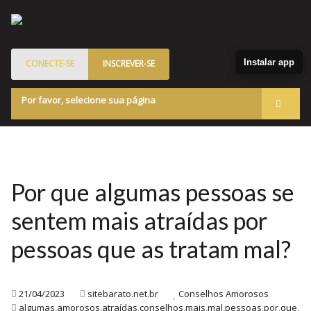
Instalar app
CONECTE-SE
INSCREVER-SE
Por favor, selecione sua página
Acessar
Membros
Quem Somos
Por que algumas pessoas se
Programa de Patrocinados
sentem mais atraídas por
Marketplace
pessoas que as tratam mal?
Blog
21/04/2023
sitebarato.net.br
Conselhos Amorosos
algumas
,
amorosos
,
atraídas
,
conselhos
,
mais
,
mal
,
pessoas
,
por
,
que
,