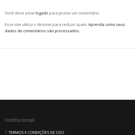
Você deve estar
logado
para postar um comentário.
Esse site utiliza o Akismet para reduzir spam.
Aprenda como seus
dados de comentários são processados
.
Institucional
TERMOS E CONDIÇÕES DE USO