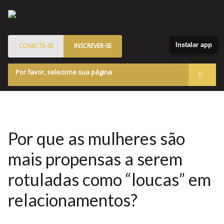
Instalar app
CONECTE-SE
INSCREVER-SE
Por favor, selecione sua página
Acessar
Membros
Quem Somos
Por que as mulheres são
Programa de Patrocinados
mais propensas a serem
Marketplace
rotuladas como “loucas” em
Blog
relacionamentos?