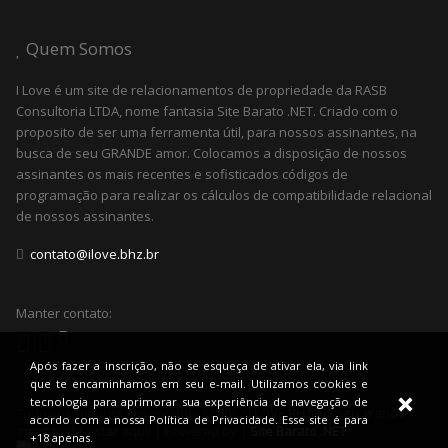
Quem Somos
I Love é um site de relacionamentos de propriedade da RASB
Consultoria LTDA, nome fantasia Site Barato .NET. Criado com o
proposito de ser uma ferramenta útil, para nossos assinantes, na
busca de seu GRANDE amor. Colocamos a disposição de nossos
assinantes os mais recentes e sofisticados códigos de
programação para realizar os cálculos de compatibilidade relacional
de nossos assinantes.
contato@ilove.bhz.br
Manter contato:
Após fazer a inscrição, não se esqueça de ativar ela, via link
que te encaminhamos em seu e-mail. Utilizamos cookies e
tecnologia para aprimorar sua experiência de navegação de
Todos os Direitos Reservados © 2022
I LOVE BHZ - O seu grande
acordo com a nossa Política de Privacidade. Esse site é para
amor pode estar aqui! | Powered by |
Site Barato .NET
+18 apenas.