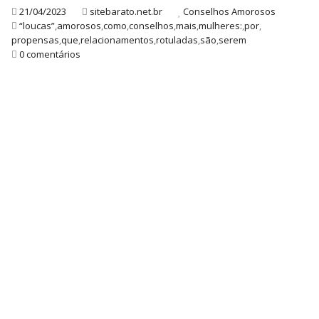
21/04/2023
sitebarato.net.br
Conselhos Amorosos
“loucas”
,
amorosos
,
como
,
conselhos
,
mais
,
mulheres:
,
por
,
propensas
,
que
,
relacionamentos
,
rotuladas
,
são
,
serem
0 comentários