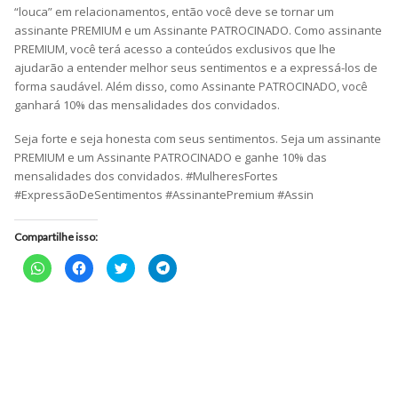
“louca” em relacionamentos, então você deve se tornar um
assinante PREMIUM e um Assinante PATROCINADO. Como assinante
PREMIUM, você terá acesso a conteúdos exclusivos que lhe
ajudarão a entender melhor seus sentimentos e a expressá-los de
forma saudável. Além disso, como Assinante PATROCINADO, você
ganhará 10% das mensalidades dos convidados.
Seja forte e seja honesta com seus sentimentos. Seja um assinante
PREMIUM e um Assinante PATROCINADO e ganhe 10% das
mensalidades dos convidados. #MulheresFortes
#ExpressãoDeSentimentos #AssinantePremium #Assin
Compartilhe isso:
Clique
Clique
Clique
Clique
para
para
para
para
compartilhar
compartilhar
compartilhar
compartilhar
no
no
no
no
WhatsApp(abre
Facebook(abre
Twitter(abre
Telegram(abre
em
em
em
em
nova
nova
nova
nova
janela)
janela)
janela)
janela)