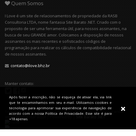
Quem Somos
I Love é um site de relacionamentos de propriedade da RASB
Consultoria LTDA, nome fantasia Site Barato .NET. Criado com o
proposito de ser uma ferramenta útil, para nossos assinantes, na
busca de seu GRANDE amor. Colocamos a disposição de nossos
assinantes os mais recentes e sofisticados códigos de
programação para realizar os cálculos de compatibilidade relacional
de nossos assinantes.
contato@ilove.bhz.br
Manter contato:
Após fazer a inscrição, não se esqueça de ativar ela, via link
que te encaminhamos em seu e-mail. Utilizamos cookies e
tecnologia para aprimorar sua experiência de navegação de
Todos os Direitos Reservados © 2022
I LOVE BHZ - O seu grande
acordo com a nossa Política de Privacidade. Esse site é para
amor pode estar aqui! | Powered by |
Site Barato .NET
+18 apenas.