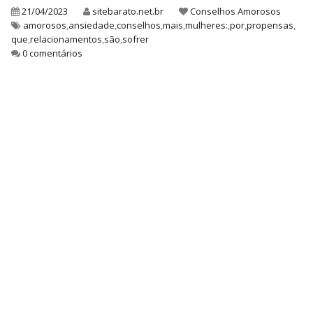
21/04/2023
sitebarato.net.br
Conselhos Amorosos
amorosos
,
ansiedade
,
conselhos
,
mais
,
mulheres:
,
por
,
propensas
,
que
,
relacionamentos
,
são
,
sofrer
0 comentários