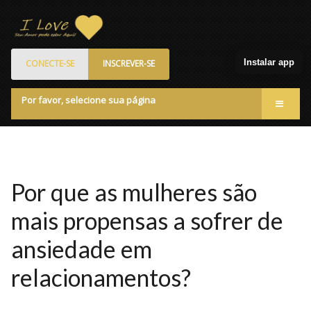
Instalar app
CONECTE-SE
INSCREVER-SE
Por favor, selecione sua página
Acessar
Membros
Quem Somos
Por que as mulheres são
Programa de Patrocinados
mais propensas a sofrer de
Marketplace
ansiedade em
Blog
relacionamentos?