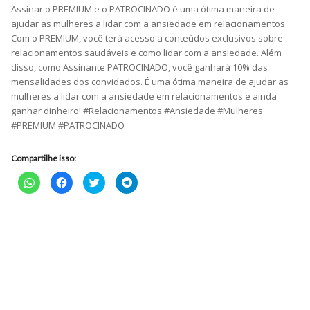
Assinar o PREMIUM e o PATROCINADO é uma ótima maneira de
ajudar as mulheres a lidar com a ansiedade em relacionamentos.
Com o PREMIUM, você terá acesso a conteúdos exclusivos sobre
relacionamentos saudáveis e como lidar com a ansiedade. Além
disso, como Assinante PATROCINADO, você ganhará 10% das
mensalidades dos convidados. É uma ótima maneira de ajudar as
mulheres a lidar com a ansiedade em relacionamentos e ainda
ganhar dinheiro! #Relacionamentos #Ansiedade #Mulheres
#PREMIUM #PATROCINADO
Compartilhe isso:
Clique
Clique
Clique
Clique
para
para
para
para
compartilhar
compartilhar
compartilhar
compartilhar
no
no
no
no
WhatsApp(abre
Facebook(abre
Twitter(abre
Telegram(abre
em
em
em
em
nova
nova
nova
nova
janela)
janela)
janela)
janela)