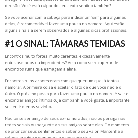
decisão. Você está culpando seu sexto sentido também?
Se você acenar com a cabeça para indicar um ‘sim’ para algumas
delas, é recomendável fazer uma pausa no namoro. Aqui estão
alguns sinais a serem observados e algumas dicas profissionais.
#1 O SINAL: TÂMARAS TEMIDAS
Encontros muito fortes, muito carentes, excessivamente
entusiasmados ou imprudentes? Veja como se recuperar de
encontros ruins que esmagam a alma.
Encontros ruins aconteceram com qualquer um que já tentou
namorar. A primeira coisa é aceitar o fato de que você não é o
único. O próximo passo para fazer uma pausa no namoro é sair e
encontrar amigos íntimos cuja companhia você gosta. É importante
se sentir menos sozinho.
Não tente ser amigo de seus ex-namorados, não os persiga nas
redes sociais ou pergunte a seus amigos sobre eles. É o momento
de priorizar seus sentimentos e saber o seu valor. Mantenha a
cabeça erguida e mantenha a esperança viva.