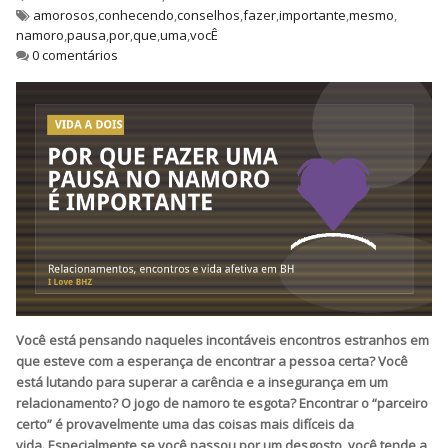
amorosos
,
conhecendo
,
conselhos
,
fazer
,
importante
,
mesmo
,
namoro
,
pausa
,
por
,
que
,
uma
,
vocÊ
0 comentários
Você está pensando naqueles incontáveis ​​encontros estranhos em
que esteve com a esperança de encontrar a pessoa certa? Você
está lutando para superar a carência e a insegurança em um
relacionamento? O jogo de namoro te esgota? Encontrar o “parceiro
certo” é provavelmente uma das coisas mais difíceis da
vida. Especialmente se você passou por um desgosto, você tende a