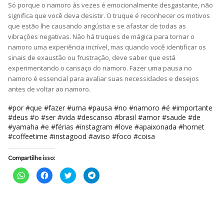
Só porque o namoro às vezes é emocionalmente desgastante, não
significa que você deva desistir. O truque é reconhecer os motivos
que estão lhe causando angústia e se afastar de todas as
vibrações negativas. Não há truques de mágica para tornar o
namoro uma experiência incrível, mas quando você identificar os
sinais de exaustão ou frustração, deve saber que está
experimentando o cansaço do namoro. Fazer uma pausa no
namoro é essencial para avaliar suas necessidades e desejos
antes de voltar ao namoro.
#por #que #fazer #uma #pausa #no #namoro #é #importante
#deus #o #ser #vida #descanso #brasil #amor #saude #de
#yamaha #e #férias #instagram #love #apaixonada #hornet
#coffeetime #instagood #aviso #foco #coisa
Compartilhe isso:
Clique
Clique
Clique
Clique
para
para
para
para
compartilhar
compartilhar
compartilhar
compartilhar
no
no
no
no
WhatsApp(abre
Facebook(abre
Twitter(abre
Telegram(abre
em
em
em
em
nova
nova
nova
nova
janela)
janela)
janela)
janela)