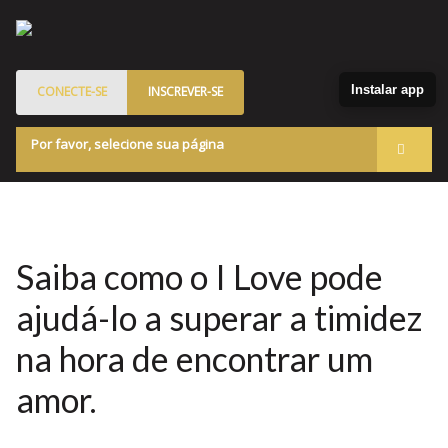
Instalar app
CONECTE-SE
INSCREVER-SE
Por favor, selecione sua página
Acessar
Membros
Quem Somos
Saiba como o I Love pode
Programa de Patrocinados
ajudá-lo a superar a timidez
Marketplace
na hora de encontrar um
Blog
amor.