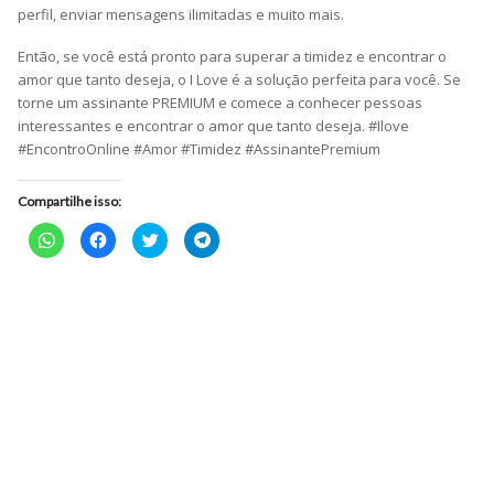
perfil, enviar mensagens ilimitadas e muito mais.
Então, se você está pronto para superar a timidez e encontrar o
amor que tanto deseja, o I Love é a solução perfeita para você. Se
torne um assinante PREMIUM e comece a conhecer pessoas
interessantes e encontrar o amor que tanto deseja. #Ilove
#EncontroOnline #Amor #Timidez #AssinantePremium
Compartilhe isso:
Clique
Clique
Clique
Clique
para
para
para
para
compartilhar
compartilhar
compartilhar
compartilhar
no
no
no
no
WhatsApp(abre
Facebook(abre
Twitter(abre
Telegram(abre
em
em
em
em
nova
nova
nova
nova
janela)
janela)
janela)
janela)