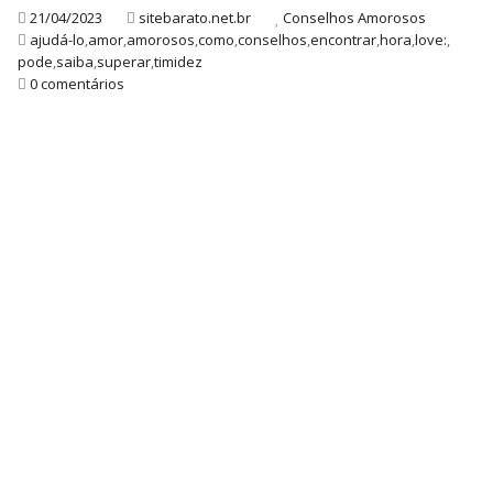
21/04/2023
sitebarato.net.br
Conselhos Amorosos
ajudá-lo
,
amor
,
amorosos
,
como
,
conselhos
,
encontrar
,
hora
,
love:
,
pode
,
saiba
,
superar
,
timidez
0 comentários