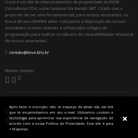
I Love é um site de relacionamentos de propriedade da RASB
Consultoria LTDA, nome fantasia Site Barato .NET. Criado com o
proposito de ser uma ferramenta útil, para nossos assinantes, na
busca de seu GRANDE amor. Colocamos a disposição de nossos
assinantes os mais recentes e sofisticados códigos de
programação para realizar os cálculos de compatibilidade relacional
de nossos assinantes.
contato@ilove.bhz.br
Manter contato:
Todos os Direitos Reservados © 2022
I LOVE BHZ - O seu grande
amor pode estar aqui! | Powered by |
Site Barato .NET
Após fazer a inscrição, não se esqueça de ativar ela, via link
que te encaminhamos em seu e-mail. Utilizamos cookies e
tecnologia para aprimorar sua experiência de navegação de
acordo com a nossa Política de Privacidade. Esse site é para
+18 apenas.