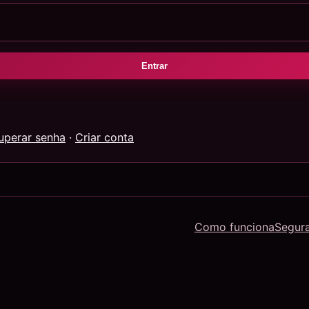
Entrar
uperar senha
·
Criar conta
Como funciona
Segur