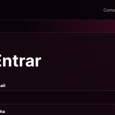
Como 
Entrar
ail
ha