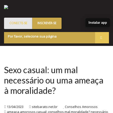
Instalar app
CONECTE-SE
INSCREVER-SE
Por favor, selecione sua página
Acessar
Membros
Quem Somos
Sexo casual: um mal
Programa de Patrocinados
necessário ou uma ameaça
Marketplace
à moralidade?
Blog
13/04/2023
sitebarato.net.br
Conselhos Amorosos
ameaça
,
amorosos
,
casual:
,
conselhos
,
mal
,
moralidade?
,
necessário
,