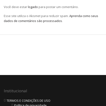
Você deve estar
logado
para postar um comentário.
Esse site utiliza o Akismet para reduzir spam.
Aprenda como seus
dados de comentários são processados
.
Institucional
TERMOS E CONDIÇÕES DE USO
Política de privacidade