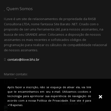
Quem Somos
I Love é um site de relacionamentos de propriedade da RASB
Consultoria LTDA, nome fantasia Site Barato .NET. Criado com o
proposito de ser uma ferramenta útil, para nossos assinantes, na
busca de seu GRANDE amor. Colocamos a disposição de nossos
assinantes os mais recentes e sofisticados códigos de
programação para realizar os cálculos de compatibilidade relacional
de nossos assinantes.
contato@ilove.bhz.br
Manter contato:
Após fazer a inscrição, não se esqueça de ativar ela, via link
que te encaminhamos em seu e-mail. Utilizamos cookies e
tecnologia para aprimorar sua experiência de navegação de
Todos os Direitos Reservados © 2022
I LOVE BHZ - O seu grande
acordo com a nossa Política de Privacidade. Esse site é para
amor pode estar aqui! | Powered by |
Site Barato .NET
+18 apenas.