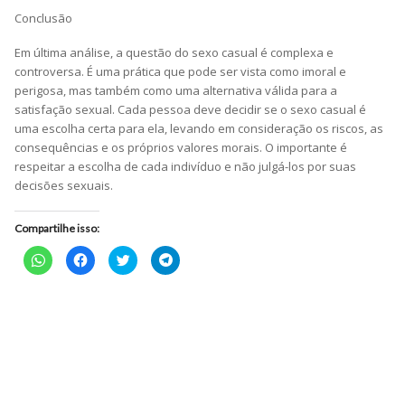
Conclusão
Em última análise, a questão do sexo casual é complexa e
controversa. É uma prática que pode ser vista como imoral e
perigosa, mas também como uma alternativa válida para a
satisfação sexual. Cada pessoa deve decidir se o sexo casual é
uma escolha certa para ela, levando em consideração os riscos, as
consequências e os próprios valores morais. O importante é
respeitar a escolha de cada indivíduo e não julgá-los por suas
decisões sexuais.
Compartilhe isso:
Clique
Clique
Clique
Clique
para
para
para
para
compartilhar
compartilhar
compartilhar
compartilhar
no
no
no
no
WhatsApp(abre
Facebook(abre
Twitter(abre
Telegram(abre
em
em
em
em
nova
nova
nova
nova
janela)
janela)
janela)
janela)