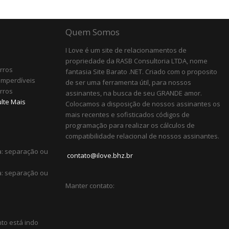
Quem Somos
I Love é um site de relacionamentos de
propriedade da RASB Consultoria LTDA, nome
irros
fantasia Site Barato .NET. Criado com o proposito
Imperdíveis
de ser uma ferramenta útil, para nossos
irros
assinantes, na busca de seu GRANDE amor.
lte Mais
Colocamos a disposição de nossos assinantes os
mais recentes e sofisticados códigos de
programação para realizar os cálculos de
compatibilidade relacional de nossos assinantes.
a: separação ou
contato@ilove.bhz.br
a: separação ou
Manter contato:
to está indo