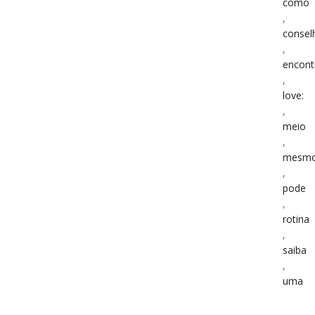
como
,
consel
,
encont
,
love:
,
meio
,
mesm
,
pode
,
rotina
,
saiba
,
uma