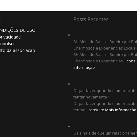
l
Posts Recentes
NDIÇÕES DE USO
privacidade
BH Além do Básico: Roteiro por Ba
embolso
Charmosos e Experiências Locais 
to da associação
BH Além do Básico: Roteiro por Ba
Charmosos e Experiências...
consu
informação
O que fazer quando o amor acab
tentar novamente?
O que fazer quando o amor acab
tentar...
consulte Mais informação
Os sinais de que um relacionamen