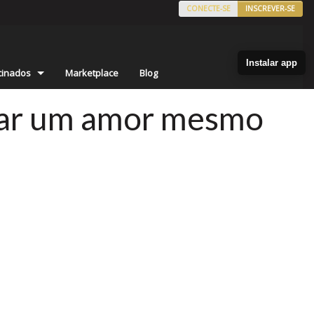
CONECTE-SE
INSCREVER-SE
Instalar app
cinados
Marketplace
Blog
trar um amor mesmo