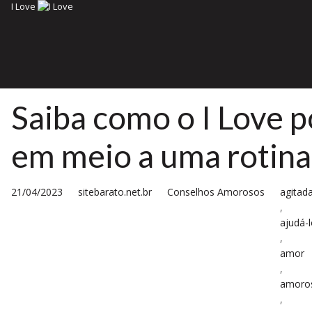
I Love
Saiba como o I Love 
em meio a uma rotina
21/04/2023
sitebarato.net.br
Conselhos Amorosos
agitada
,
ajudá-
,
amor
,
amoro
,