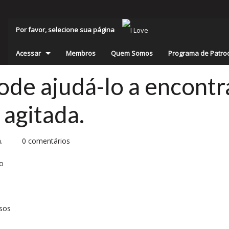
Por favor, selecione sua página
Acessar
Membros
Quem Somos
Programa de Patro
pode ajudá-lo a encon
 agitada.
.
0 comentários
lo
sos