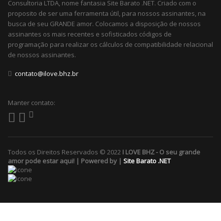
Consultoria LTDA, nome fantasia Site Barato .NET. Criado com o
proposito de ser uma ferramenta útil, para nossos assinantes, na
busca de seu GRANDE amor. Colocamos a disposição de nossos
assinantes os mais recentes e sofisticados códigos de
programação para realizar os cálculos de compatibilidade relacional
de nossos assinantes.
contato@ilove.bhz.br
Manter contato:
Todos os Direitos Reservados © 2022
I LOVE BHZ - O seu grande
amor pode estar aqui! | Powered by |
Site Barato .NET