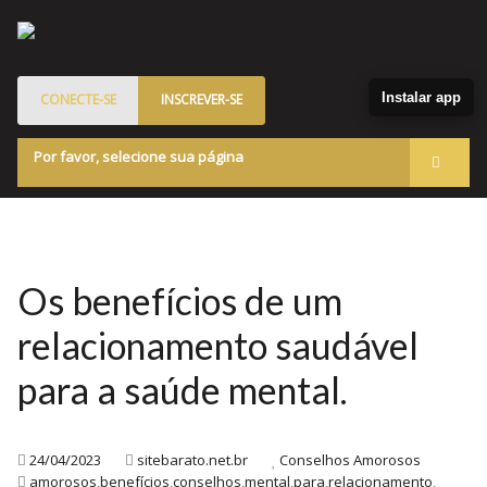
Instalar app
CONECTE-SE
INSCREVER-SE
Por favor, selecione sua página
Acessar
Membros
Quem Somos
Os benefícios de um
Programa de Patrocinados
relacionamento saudável
Marketplace
para a saúde mental.
Blog
24/04/2023
sitebarato.net.br
Conselhos Amorosos
amorosos
,
benefícios
,
conselhos
,
mental
,
para
,
relacionamento
,