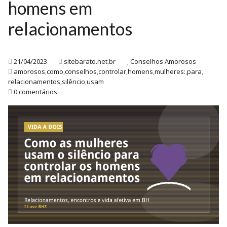
homens em
relacionamentos
21/04/2023
sitebarato.net.br
Conselhos Amorosos
amorosos
,
como
,
conselhos
,
controlar
,
homens
,
mulheres:
,
para
,
relacionamentos
,
silêncio
,
usam
0 comentários