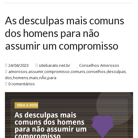
As desculpas mais comuns
dos homens para não
assumir um compromisso
24/04/2023
sitebarato.net.br
Conselhos Amorosos
amorosos
,
assumir
,
compromisso
,
comuns
,
conselhos
,
desculpas
,
dos
,
homens
,
mais
,
nÃo
,
para
0 comentários