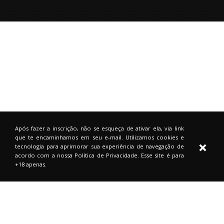
Após fazer a inscrição, não se esqueça de ativar ela, via link
que te encaminhamos em seu e-mail. Utilizamos cookies e
tecnologia para aprimorar sua experiência de navegação de
acordo com a nossa Política de Privacidade. Esse site é para
+18 apenas.