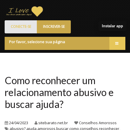
Instalar app
CONECTE-SE
INSCREVER-SE
Por favor, selecione sua página
Acessar
Membros
Quem Somos
Como reconhecer um
Programa de Patrocinados
relacionamento abusivo e
Marketplace
buscar ajuda?
Blog
24/04/2023
sitebarato.net.br
Conselhos Amorosos
abusivo?
,
ajuda
,
amorosos
,
buscar
,
como
,
conselhos
,
reconhecer
,