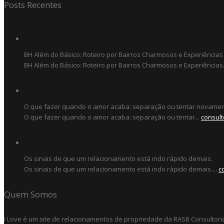
Posts Recentes
BH Além do Básico: Roteiro por Bairros Charmosos e Experiências
BH Além do Básico: Roteiro por Bairros Charmosos e Experiências.
O que fazer quando o amor acaba: separação ou tentar novame
O que fazer quando o amor acaba: separação ou tentar...
consult
Os sinais de que um relacionamento está indo rápido demais.
Os sinais de que um relacionamento está indo rápido demais....
c
Quem Somos
I Love é um site de relacionamentos de propriedade da RASB Consultori