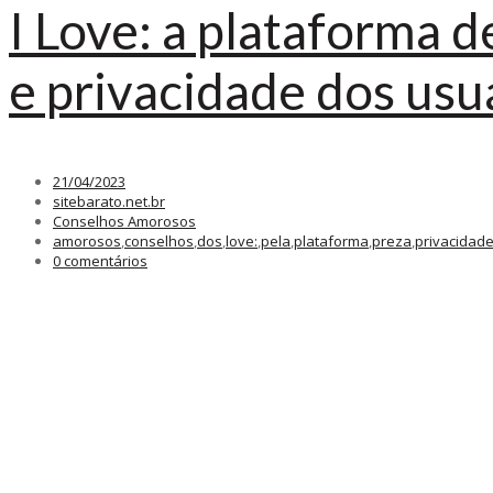
I Love: a plataforma 
e privacidade dos usu
21/04/2023
sitebarato.net.br
Conselhos Amorosos
amorosos
,
conselhos
,
dos
,
love:
,
pela
,
plataforma
,
preza
,
privacidad
0 comentários