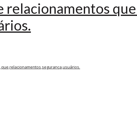
de relacionamentos que
ários.
e
,
que
,
relacionamentos
,
segurança
,
usuários.