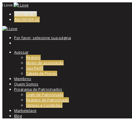
I Love
CONECTE-SE
INSCREVER-SE
Por favor, selecione sua página
Acessar
Registro
Níveis de associação
Seu Perfil
Tabela de Preços
Membros
Quem Somos
Programa de Patrocinados
Login de Patrocinado
Registro de Patrocinado
Termos e Condições
Marketplace
Blog