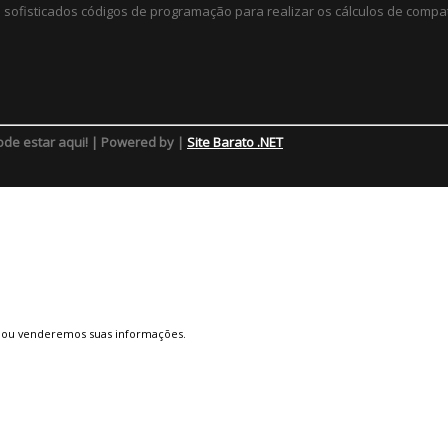
sofisticados códigos de programação para realizar os cálculos de compat
ode estar aqui! | Powered by |
Site Barato .NET
 ou venderemos suas informações.