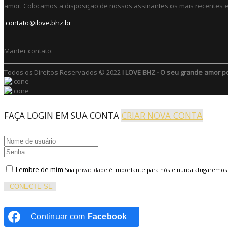
amor. Colocamos a disposição de nossos assinantes os mais recentes e 
contato@ilove.bhz.br
Manter contato:
Todos os Direitos Reservados © 2022
I LOVE BHZ - O seu grande amor p
FAÇA LOGIN EM SUA CONTA
CRIAR NOVA CONTA
Lembre de mim
Sua
privacidade
é importante para nós e nunca alugaremos
CONECTE-SE
Continuar com
Facebook