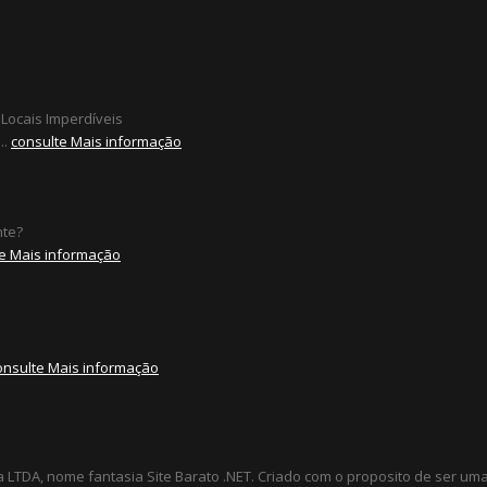
 Locais Imperdíveis
..
consulte Mais informação
nte?
e Mais informação
onsulte Mais informação
a LTDA, nome fantasia Site Barato .NET. Criado com o proposito de ser u