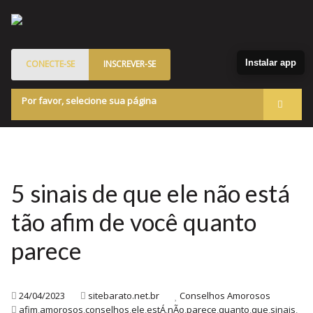
Instalar app
CONECTE-SE
INSCREVER-SE
Por favor, selecione sua página
Acessar
Membros
Quem Somos
5 sinais de que ele não está
Programa de Patrocinados
tão afim de você quanto
Marketplace
parece
Blog
24/04/2023
sitebarato.net.br
Conselhos Amorosos
afim
,
amorosos
,
conselhos
,
ele
,
estÁ
,
nÃo
,
parece
,
quanto
,
que
,
sinais
,