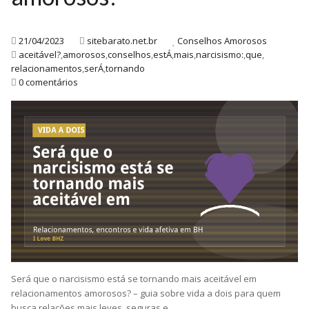
21/04/2023
sitebarato.net.br
Conselhos Amorosos
aceitável?
,
amorosos
,
conselhos
,
estÁ
,
mais
,
narcisismo:
,
que
,
relacionamentos
,
serÁ
,
tornando
0 comentários
Será que o narcisismo está se tornando mais aceitável em
relacionamentos amorosos? – guia sobre vida a dois para quem
busca relações mais leves, seguras e