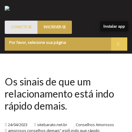
Instalar app
CONECTE-SE
INSCREVER-SE
Por favor, selecione sua página
Acessar
Membros
Quem Somos
Os sinais de que um
Programa de Patrocinados
relacionamento está indo
Marketplace
rápido demais.
Blog
24/04/2023
sitebarato.net.br
Conselhos Amorosos
amorosos
,
conselhos
,
demais”
,
estÁ
,
indo
,
que
,
rápido
,