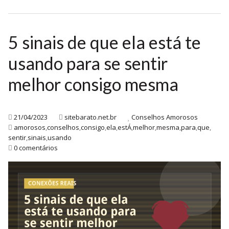
5 sinais de que ela está te
usando para se sentir
melhor consigo mesma
21/04/2023
sitebarato.net.br
Conselhos Amorosos
amorosos
,
conselhos
,
consigo
,
ela
,
estÁ
,
melhor
,
mesma
,
para
,
que
,
sentir
,
sinais
,
usando
0 comentários