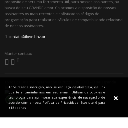
proposito de ser uma ferramenta útil, para nossos assinantes, na
busca de seu GRANDE amor. Colocamos a disposição de nossos
assinantes os mais recentes e sofisticados códigos de
programação para realizar os cálculos de compatibilidade relacional
de nossos assinantes.
contato@ilove.bhz.br
Manter contato:
Todos os Direitos Reservados © 2022
I LOVE BHZ - O seu grande
amor pode estar aqui! | Powered by |
Site Barato .NET
Após fazer a inscrição, não se esqueça de ativar ela, via link
que te encaminhamos em seu e-mail. Utilizamos cookies e
tecnologia para aprimorar sua experiência de navegação de
acordo com a nossa Política de Privacidade. Esse site é para
+18 apenas.