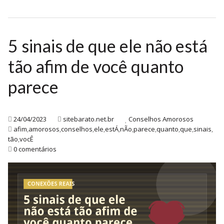
5 sinais de que ele não está
tão afim de você quanto
parece
24/04/2023
sitebarato.net.br
Conselhos Amorosos
afim
,
amorosos
,
conselhos
,
ele
,
estÁ
,
nÃo
,
parece
,
quanto
,
que
,
sinais
,
tão
,
vocÊ
0 comentários