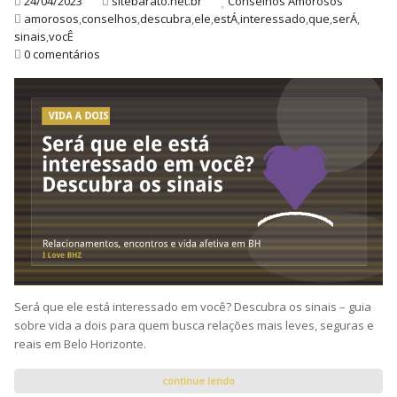
24/04/2023
sitebarato.net.br
Conselhos Amorosos
amorosos
,
conselhos
,
descubra
,
ele
,
estÁ
,
interessado
,
que
,
serÁ
,
sinais
,
vocÊ
0 comentários
Será que ele está interessado em você? Descubra os sinais – guia
sobre vida a dois para quem busca relações mais leves, seguras e
reais em Belo Horizonte.
continue lendo