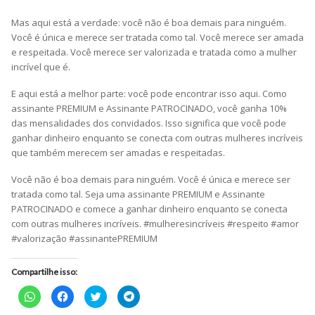
Mas aqui está a verdade: você não é boa demais para ninguém.
Você é única e merece ser tratada como tal. Você merece ser amada
e respeitada. Você merece ser valorizada e tratada como a mulher
incrível que é.
E aqui está a melhor parte: você pode encontrar isso aqui. Como
assinante PREMIUM e Assinante PATROCINADO, você ganha 10%
das mensalidades dos convidados. Isso significa que você pode
ganhar dinheiro enquanto se conecta com outras mulheres incríveis
que também merecem ser amadas e respeitadas.
Você não é boa demais para ninguém. Você é única e merece ser
tratada como tal. Seja uma assinante PREMIUM e Assinante
PATROCINADO e comece a ganhar dinheiro enquanto se conecta
com outras mulheres incríveis. #mulheresincríveis #respeito #amor
#valorização #assinantePREMIUM
Compartilhe isso:
Clique
Clique
Clique
Clique
para
para
para
para
compartilhar
compartilhar
compartilhar
compartilhar