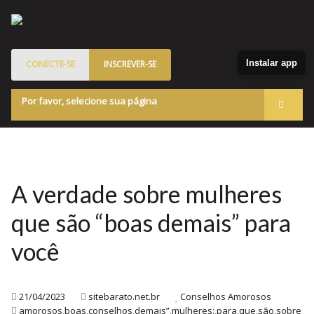
Instalar app
CONECTE-SE
INSCREVER-SE
Por favor, selecione sua página
Acessar
Membros
Quem Somos
A verdade sobre mulheres
Programa de Patrocinados
que são “boas demais” para
Marketplace
você
Blog
21/04/2023
sitebarato.net.br
Conselhos Amorosos
amorosos
,
boas
,
conselhos
,
demais”
,
mulheres:
,
para
,
que
,
são
,
sobre