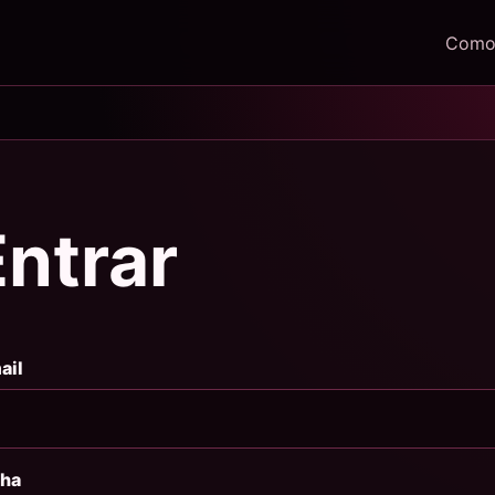
Como 
Entrar
ail
ha