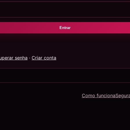
Entrar
uperar senha
·
Criar conta
Como funciona
Segur