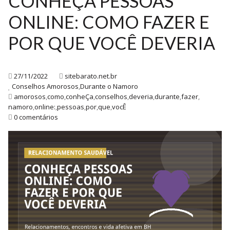
CONHEÇA PESSOAS
ONLINE: COMO FAZER E
POR QUE VOCÊ DEVERIA
27/11/2022
sitebarato.net.br
Conselhos Amorosos
,
Durante o Namoro
amorosos
,
como
,
conheÇa
,
conselhos
,
deveria
,
durante
,
fazer
,
namoro
,
online:
,
pessoas
,
por
,
que
,
vocÊ
0 comentários