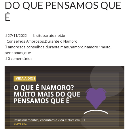
DO QUE PENSAMOS QUE
É
27/11/2022
sitebarato.net.br
Conselhos Amorosos
,
Durante o Namoro
amorosos
,
conselhos
,
durante
,
mais
,
namoro
,
namoro? muito
,
pensamos
,
que
0 comentários