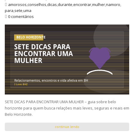
amorosos
,
conselhos
,
dicas
,
durante
,
encontrar
,
mulher
,
namoro
,
para
,
sete
,
uma
0 comentários
SETE DICAS PARA ENCONTRAR UMA MULHER – guia sobre belo
horizonte para quem busca relações mais leves, seguras e reais em
Belo Horizonte.
continue lendo