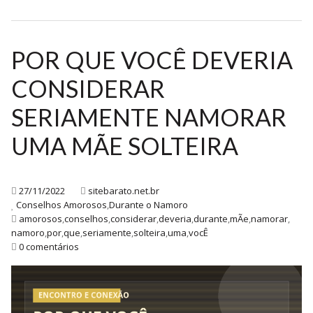
POR QUE VOCÊ DEVERIA
CONSIDERAR
SERIAMENTE NAMORAR
UMA MÃE SOLTEIRA
27/11/2022
sitebarato.net.br
Conselhos Amorosos
,
Durante o Namoro
amorosos
,
conselhos
,
considerar
,
deveria
,
durante
,
mÃe
,
namorar
,
namoro
,
por
,
que
,
seriamente
,
solteira
,
uma
,
vocÊ
0 comentários